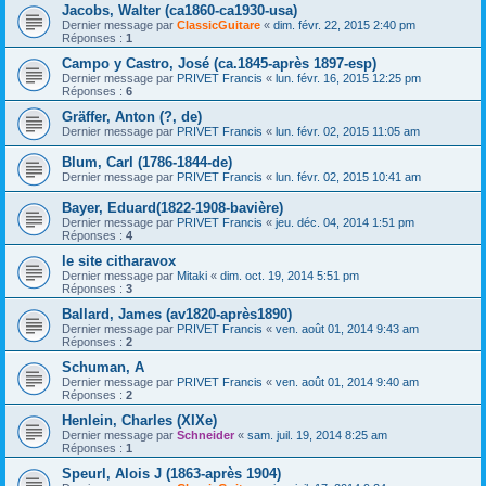
Jacobs, Walter (ca1860-ca1930-usa)
Dernier message par
ClassicGuitare
«
dim. févr. 22, 2015 2:40 pm
Réponses :
1
Campo y Castro, José (ca.1845-après 1897-esp)
Dernier message par
PRIVET Francis
«
lun. févr. 16, 2015 12:25 pm
Réponses :
6
Gräffer, Anton (?, de)
Dernier message par
PRIVET Francis
«
lun. févr. 02, 2015 11:05 am
Blum, Carl (1786-1844-de)
Dernier message par
PRIVET Francis
«
lun. févr. 02, 2015 10:41 am
Bayer, Eduard(1822-1908-bavière)
Dernier message par
PRIVET Francis
«
jeu. déc. 04, 2014 1:51 pm
Réponses :
4
le site citharavox
Dernier message par
Mitaki
«
dim. oct. 19, 2014 5:51 pm
Réponses :
3
Ballard, James (av1820-après1890)
Dernier message par
PRIVET Francis
«
ven. août 01, 2014 9:43 am
Réponses :
2
Schuman, A
Dernier message par
PRIVET Francis
«
ven. août 01, 2014 9:40 am
Réponses :
2
Henlein, Charles (XIXe)
Dernier message par
Schneider
«
sam. juil. 19, 2014 8:25 am
Réponses :
1
Speurl, Alois J (1863-après 1904)