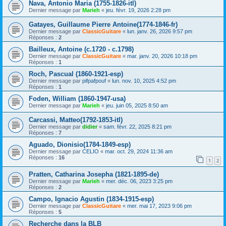
Nava, Antonio Maria (1755-1826-itl)
Dernier message par
Marieh
«
jeu. févr. 19, 2026 2:28 pm
Gatayes, Guillaume Pierre Antoine(1774-1846-fr)
Dernier message par
ClassicGuitare
«
lun. janv. 26, 2026 9:57 pm
Réponses :
2
Bailleux, Antoine (c.1720 - c.1798)
Dernier message par
ClassicGuitare
«
mar. janv. 20, 2026 10:18 pm
Réponses :
1
Roch, Pascual (1860-1921-esp)
Dernier message par
pifpafpouf
«
lun. nov. 10, 2025 4:52 pm
Réponses :
1
Foden, William (1860-1947-usa)
Dernier message par
Marieh
«
jeu. juin 05, 2025 8:50 am
Carcassi, Matteo(1792-1853-itl)
Dernier message par
didier
«
sam. févr. 22, 2025 8:21 pm
Réponses :
7
Aguado, Dionisio(1784-1849-esp)
Dernier message par
CELIO
«
mar. oct. 29, 2024 11:36 am
Réponses :
16
1
2
Pratten, Catharina Josepha (1821-1895-de)
Dernier message par
Marieh
«
mer. déc. 06, 2023 3:25 pm
Réponses :
2
Campo, Ignacio Agustin (1834-1915-esp)
Dernier message par
ClassicGuitare
«
mer. mai 17, 2023 9:06 pm
Réponses :
5
Recherche dans la BLB