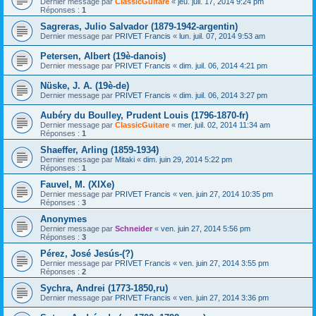
Dernier message par
ClassicGuitare
«
jeu. juil. 17, 2014 9:24 pm
Réponses :
1
Sagreras, Julio Salvador (1879-1942-argentin)
Dernier message par
PRIVET Francis
«
lun. juil. 07, 2014 9:53 am
Petersen, Albert (19è-danois)
Dernier message par
PRIVET Francis
«
dim. juil. 06, 2014 4:21 pm
Nüske, J. A. (19è-de)
Dernier message par
PRIVET Francis
«
dim. juil. 06, 2014 3:27 pm
Aubéry du Boulley, Prudent Louis (1796-1870-fr)
Dernier message par
ClassicGuitare
«
mer. juil. 02, 2014 11:34 am
Réponses :
1
Shaeffer, Arling (1859-1934)
Dernier message par
Mitaki
«
dim. juin 29, 2014 5:22 pm
Réponses :
1
Fauvel, M. (XIXe)
Dernier message par
PRIVET Francis
«
ven. juin 27, 2014 10:35 pm
Réponses :
3
Anonymes
Dernier message par
Schneider
«
ven. juin 27, 2014 5:56 pm
Réponses :
3
Pérez, José Jesús-(?)
Dernier message par
PRIVET Francis
«
ven. juin 27, 2014 3:55 pm
Réponses :
2
Sychra, Andrei (1773-1850,ru)
Dernier message par
PRIVET Francis
«
ven. juin 27, 2014 3:36 pm