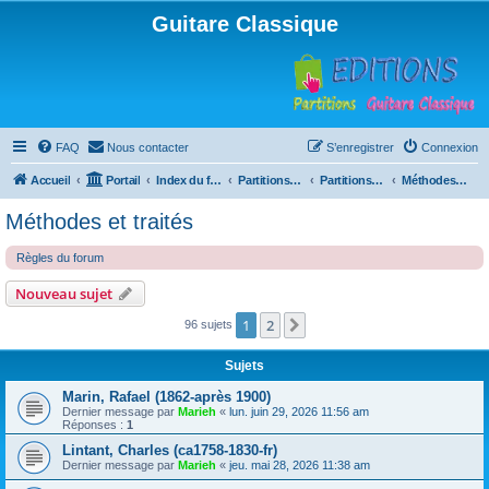
Guitare Classique
FAQ
Nous contacter
S’enregistrer
Connexion
Accueil
Portail
Index du forum
Partitions pour guitare en libre téléchargement
Partitions classées par compositeur
Méthodes et traités
Méthodes et traités
Règles du forum
Nouveau sujet
1
2
Suivante
96 sujets
Sujets
Marin, Rafael (1862-après 1900)
Dernier message par
Marieh
«
lun. juin 29, 2026 11:56 am
Réponses :
1
Lintant, Charles (ca1758-1830-fr)
Dernier message par
Marieh
«
jeu. mai 28, 2026 11:38 am