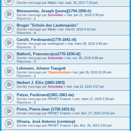
Dernier message par
Mitaki
«
lun. sept. 25, 2017 7:29 pm
Meissonnier, Joseph [jeune](1794-1856-fr)
Dernier message par
Schneider
«
mar. juin 21, 2016 9:38 pm
Réponses :
1
Bruger "Schule des Lautenspiels"
Dernier message par
Mitaki
«
lun. mai 02, 2016 6:53 am
Réponses :
4
Carulli, Ferdinando(1770-1841-itl)
Dernier message par
martingouin
«
mar. mars 08, 2016 3:40 am
Réponses :
1
Bathioli, Francesco(ca1770-1830-itl)
Dernier message par
Schneider
«
lun. oct. 05, 2015 8:58 am
Réponses :
3
Lehmann, Johann Traugott
Dernier message par
ClassicGuitare
«
lun. juin 29, 2015 10:09 am
Réponses :
1
Herbert J. Ellis (1865-1903)
Dernier message par
Schneider
«
mer. mai 13, 2015 2:57 pm
Pelzer, Ferdinand(1801-1861-de)
Dernier message par
PRIVET Francis
«
ven. mars 27, 2015 5:39 pm
Réponses :
3
Porro, Pierre-Jean (1750-1831-fr)
Dernier message par
PRIVET Francis
«
ven. févr. 27, 2015 10:42 am
Olivera, José Antonio (contemp)
Dernier message par
PRIVET Francis
«
jeu. févr. 26, 2015 3:53 pm