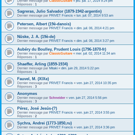
Dernier message par
ClassicGuitare
«
jeu. juil. 17, 2014 9:24 pm
Réponses :
1
Sagreras, Julio Salvador (1879-1942-argentin)
Dernier message par
PRIVET Francis
«
lun. juil. 07, 2014 9:53 am
Petersen, Albert (19è-danois)
Dernier message par
PRIVET Francis
«
dim. juil. 06, 2014 4:21 pm
Nüske, J. A. (19è-de)
Dernier message par
PRIVET Francis
«
dim. juil. 06, 2014 3:27 pm
Aubéry du Boulley, Prudent Louis (1796-1870-fr)
Dernier message par
ClassicGuitare
«
mer. juil. 02, 2014 11:34 am
Réponses :
1
Shaeffer, Arling (1859-1934)
Dernier message par
Mitaki
«
dim. juin 29, 2014 5:22 pm
Réponses :
1
Fauvel, M. (XIXe)
Dernier message par
PRIVET Francis
«
ven. juin 27, 2014 10:35 pm
Réponses :
3
Anonymes
Dernier message par
Schneider
«
ven. juin 27, 2014 5:56 pm
Réponses :
3
Pérez, José Jesús-(?)
Dernier message par
PRIVET Francis
«
ven. juin 27, 2014 3:55 pm
Réponses :
2
Sychra, Andrei (1773-1850,ru)
Dernier message par
PRIVET Francis
«
ven. juin 27, 2014 3:36 pm