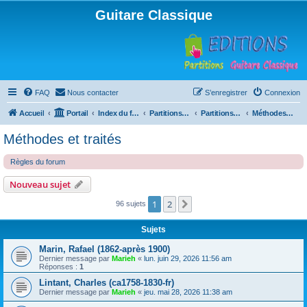
Guitare Classique
FAQ
Nous contacter
S’enregistrer
Connexion
Accueil
Portail
Index du forum
Partitions pour guitare en libre téléchargement
Partitions classées par compositeur
Méthodes et traités
Méthodes et traités
Règles du forum
Nouveau sujet
1
2
Suivante
96 sujets
Sujets
Marin, Rafael (1862-après 1900)
Dernier message par
Marieh
«
lun. juin 29, 2026 11:56 am
Réponses :
1
Lintant, Charles (ca1758-1830-fr)
Dernier message par
Marieh
«
jeu. mai 28, 2026 11:38 am