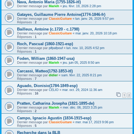
Nava, Antonio Maria (1755-1826-itl)
Dernier message par
Marieh
«
jeu. févr. 19, 2026 2:28 pm
Gatayes, Guillaume Pierre Antoine(1774-1846-fr)
Dernier message par
ClassicGuitare
«
lun. janv. 26, 2026 9:57 pm
Réponses :
2
Bailleux, Antoine (c.1720 - c.1798)
Dernier message par
ClassicGuitare
«
mar. janv. 20, 2026 10:18 pm
Réponses :
1
Roch, Pascual (1860-1921-esp)
Dernier message par
pifpafpouf
«
lun. nov. 10, 2025 4:52 pm
Réponses :
1
Foden, William (1860-1947-usa)
Dernier message par
Marieh
«
jeu. juin 05, 2025 8:50 am
Carcassi, Matteo(1792-1853-itl)
Dernier message par
didier
«
sam. févr. 22, 2025 8:21 pm
Réponses :
7
Aguado, Dionisio(1784-1849-esp)
Dernier message par
CELIO
«
mar. oct. 29, 2024 11:36 am
Réponses :
16
1
2
Pratten, Catharina Josepha (1821-1895-de)
Dernier message par
Marieh
«
mer. déc. 06, 2023 3:25 pm
Réponses :
2
Campo, Ignacio Agustin (1834-1915-esp)
Dernier message par
ClassicGuitare
«
mer. mai 17, 2023 9:06 pm
Réponses :
5
Recherche dans la BLB