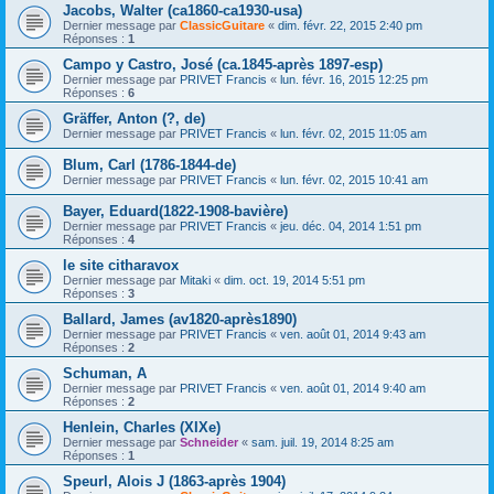
Jacobs, Walter (ca1860-ca1930-usa)
Dernier message par
ClassicGuitare
«
dim. févr. 22, 2015 2:40 pm
Réponses :
1
Campo y Castro, José (ca.1845-après 1897-esp)
Dernier message par
PRIVET Francis
«
lun. févr. 16, 2015 12:25 pm
Réponses :
6
Gräffer, Anton (?, de)
Dernier message par
PRIVET Francis
«
lun. févr. 02, 2015 11:05 am
Blum, Carl (1786-1844-de)
Dernier message par
PRIVET Francis
«
lun. févr. 02, 2015 10:41 am
Bayer, Eduard(1822-1908-bavière)
Dernier message par
PRIVET Francis
«
jeu. déc. 04, 2014 1:51 pm
Réponses :
4
le site citharavox
Dernier message par
Mitaki
«
dim. oct. 19, 2014 5:51 pm
Réponses :
3
Ballard, James (av1820-après1890)
Dernier message par
PRIVET Francis
«
ven. août 01, 2014 9:43 am
Réponses :
2
Schuman, A
Dernier message par
PRIVET Francis
«
ven. août 01, 2014 9:40 am
Réponses :
2
Henlein, Charles (XIXe)
Dernier message par
Schneider
«
sam. juil. 19, 2014 8:25 am
Réponses :
1
Speurl, Alois J (1863-après 1904)