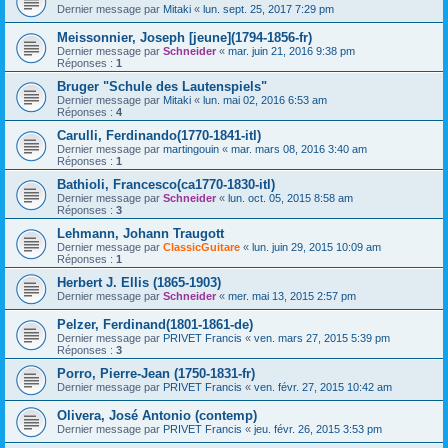
Dernier message par
Mitaki
«
lun. sept. 25, 2017 7:29 pm
Meissonnier, Joseph [jeune](1794-1856-fr)
Dernier message par
Schneider
«
mar. juin 21, 2016 9:38 pm
Réponses :
1
Bruger "Schule des Lautenspiels"
Dernier message par
Mitaki
«
lun. mai 02, 2016 6:53 am
Réponses :
4
Carulli, Ferdinando(1770-1841-itl)
Dernier message par
martingouin
«
mar. mars 08, 2016 3:40 am
Réponses :
1
Bathioli, Francesco(ca1770-1830-itl)
Dernier message par
Schneider
«
lun. oct. 05, 2015 8:58 am
Réponses :
3
Lehmann, Johann Traugott
Dernier message par
ClassicGuitare
«
lun. juin 29, 2015 10:09 am
Réponses :
1
Herbert J. Ellis (1865-1903)
Dernier message par
Schneider
«
mer. mai 13, 2015 2:57 pm
Pelzer, Ferdinand(1801-1861-de)
Dernier message par
PRIVET Francis
«
ven. mars 27, 2015 5:39 pm
Réponses :
3
Porro, Pierre-Jean (1750-1831-fr)
Dernier message par
PRIVET Francis
«
ven. févr. 27, 2015 10:42 am
Olivera, José Antonio (contemp)
Dernier message par
PRIVET Francis
«
jeu. févr. 26, 2015 3:53 pm