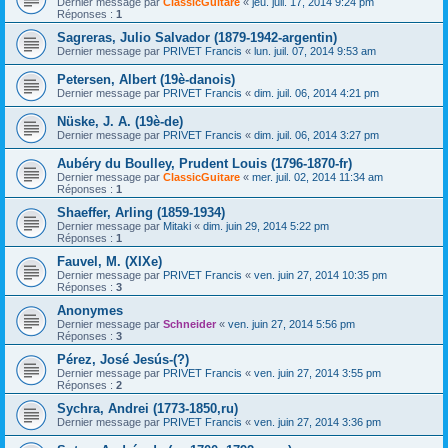
Dernier message par
ClassicGuitare
«
jeu. juil. 17, 2014 9:24 pm
Réponses :
1
Sagreras, Julio Salvador (1879-1942-argentin)
Dernier message par
PRIVET Francis
«
lun. juil. 07, 2014 9:53 am
Petersen, Albert (19è-danois)
Dernier message par
PRIVET Francis
«
dim. juil. 06, 2014 4:21 pm
Nüske, J. A. (19è-de)
Dernier message par
PRIVET Francis
«
dim. juil. 06, 2014 3:27 pm
Aubéry du Boulley, Prudent Louis (1796-1870-fr)
Dernier message par
ClassicGuitare
«
mer. juil. 02, 2014 11:34 am
Réponses :
1
Shaeffer, Arling (1859-1934)
Dernier message par
Mitaki
«
dim. juin 29, 2014 5:22 pm
Réponses :
1
Fauvel, M. (XIXe)
Dernier message par
PRIVET Francis
«
ven. juin 27, 2014 10:35 pm
Réponses :
3
Anonymes
Dernier message par
Schneider
«
ven. juin 27, 2014 5:56 pm
Réponses :
3
Pérez, José Jesús-(?)
Dernier message par
PRIVET Francis
«
ven. juin 27, 2014 3:55 pm
Réponses :
2
Sychra, Andrei (1773-1850,ru)
Dernier message par
PRIVET Francis
«
ven. juin 27, 2014 3:36 pm