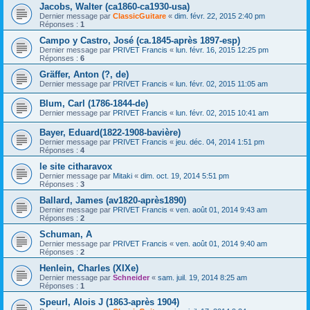
Jacobs, Walter (ca1860-ca1930-usa)
Dernier message par
ClassicGuitare
«
dim. févr. 22, 2015 2:40 pm
Réponses :
1
Campo y Castro, José (ca.1845-après 1897-esp)
Dernier message par
PRIVET Francis
«
lun. févr. 16, 2015 12:25 pm
Réponses :
6
Gräffer, Anton (?, de)
Dernier message par
PRIVET Francis
«
lun. févr. 02, 2015 11:05 am
Blum, Carl (1786-1844-de)
Dernier message par
PRIVET Francis
«
lun. févr. 02, 2015 10:41 am
Bayer, Eduard(1822-1908-bavière)
Dernier message par
PRIVET Francis
«
jeu. déc. 04, 2014 1:51 pm
Réponses :
4
le site citharavox
Dernier message par
Mitaki
«
dim. oct. 19, 2014 5:51 pm
Réponses :
3
Ballard, James (av1820-après1890)
Dernier message par
PRIVET Francis
«
ven. août 01, 2014 9:43 am
Réponses :
2
Schuman, A
Dernier message par
PRIVET Francis
«
ven. août 01, 2014 9:40 am
Réponses :
2
Henlein, Charles (XIXe)
Dernier message par
Schneider
«
sam. juil. 19, 2014 8:25 am
Réponses :
1
Speurl, Alois J (1863-après 1904)