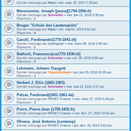
Dernier message par
Mitaki
«
lun. sept. 25, 2017 7:29 pm
Meissonnier, Joseph [jeune](1794-1856-fr)
Dernier message par
Schneider
«
mar. juin 21, 2016 9:38 pm
Réponses :
1
Bruger "Schule des Lautenspiels"
Dernier message par
Mitaki
«
lun. mai 02, 2016 6:53 am
Réponses :
4
Carulli, Ferdinando(1770-1841-itl)
Dernier message par
martingouin
«
mar. mars 08, 2016 3:40 am
Réponses :
1
Bathioli, Francesco(ca1770-1830-itl)
Dernier message par
Schneider
«
lun. oct. 05, 2015 8:58 am
Réponses :
3
Lehmann, Johann Traugott
Dernier message par
ClassicGuitare
«
lun. juin 29, 2015 10:09 am
Réponses :
1
Herbert J. Ellis (1865-1903)
Dernier message par
Schneider
«
mer. mai 13, 2015 2:57 pm
Pelzer, Ferdinand(1801-1861-de)
Dernier message par
PRIVET Francis
«
ven. mars 27, 2015 5:39 pm
Réponses :
3
Porro, Pierre-Jean (1750-1831-fr)
Dernier message par
PRIVET Francis
«
ven. févr. 27, 2015 10:42 am
Olivera, José Antonio (contemp)
Dernier message par
PRIVET Francis
«
jeu. févr. 26, 2015 3:53 pm