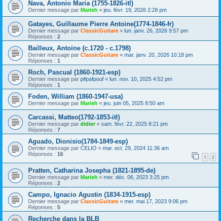
Nava, Antonio Maria (1755-1826-itl)
Dernier message par
Marieh
«
jeu. févr. 19, 2026 2:28 pm
Gatayes, Guillaume Pierre Antoine(1774-1846-fr)
Dernier message par
ClassicGuitare
«
lun. janv. 26, 2026 9:57 pm
Réponses :
2
Bailleux, Antoine (c.1720 - c.1798)
Dernier message par
ClassicGuitare
«
mar. janv. 20, 2026 10:18 pm
Réponses :
1
Roch, Pascual (1860-1921-esp)
Dernier message par
pifpafpouf
«
lun. nov. 10, 2025 4:52 pm
Réponses :
1
Foden, William (1860-1947-usa)
Dernier message par
Marieh
«
jeu. juin 05, 2025 8:50 am
Carcassi, Matteo(1792-1853-itl)
Dernier message par
didier
«
sam. févr. 22, 2025 8:21 pm
Réponses :
7
Aguado, Dionisio(1784-1849-esp)
Dernier message par
CELIO
«
mar. oct. 29, 2024 11:36 am
Réponses :
16
1
2
Pratten, Catharina Josepha (1821-1895-de)
Dernier message par
Marieh
«
mer. déc. 06, 2023 3:25 pm
Réponses :
2
Campo, Ignacio Agustin (1834-1915-esp)
Dernier message par
ClassicGuitare
«
mer. mai 17, 2023 9:06 pm
Réponses :
5
Recherche dans la BLB