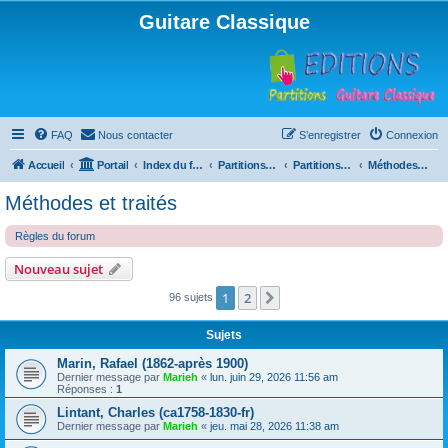
Guitare Classique
FAQ
Nous contacter
S’enregistrer
Connexion
Accueil
Portail
Index du forum
Partitions pour guitare en libre téléchargement
Partitions classées par compositeur
Méthodes et traités
Méthodes et traités
Règles du forum
Nouveau sujet
1
2
Suivante
96 sujets
Sujets
Marin, Rafael (1862-après 1900)
Dernier message par
Marieh
«
lun. juin 29, 2026 11:56 am
Réponses :
1
Lintant, Charles (ca1758-1830-fr)
Dernier message par
Marieh
«
jeu. mai 28, 2026 11:38 am