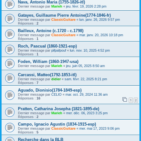
Nava, Antonio Maria (1755-1826-itl)
Dernier message par
Marieh
«
jeu. févr. 19, 2026 2:28 pm
Gatayes, Guillaume Pierre Antoine(1774-1846-fr)
Dernier message par
ClassicGuitare
«
lun. janv. 26, 2026 9:57 pm
Réponses :
2
Bailleux, Antoine (c.1720 - c.1798)
Dernier message par
ClassicGuitare
«
mar. janv. 20, 2026 10:18 pm
Réponses :
1
Roch, Pascual (1860-1921-esp)
Dernier message par
pifpafpouf
«
lun. nov. 10, 2025 4:52 pm
Réponses :
1
Foden, William (1860-1947-usa)
Dernier message par
Marieh
«
jeu. juin 05, 2025 8:50 am
Carcassi, Matteo(1792-1853-itl)
Dernier message par
didier
«
sam. févr. 22, 2025 8:21 pm
Réponses :
7
Aguado, Dionisio(1784-1849-esp)
Dernier message par
CELIO
«
mar. oct. 29, 2024 11:36 am
Réponses :
16
1
2
Pratten, Catharina Josepha (1821-1895-de)
Dernier message par
Marieh
«
mer. déc. 06, 2023 3:25 pm
Réponses :
2
Campo, Ignacio Agustin (1834-1915-esp)
Dernier message par
ClassicGuitare
«
mer. mai 17, 2023 9:06 pm
Réponses :
5
Recherche dans la BLB