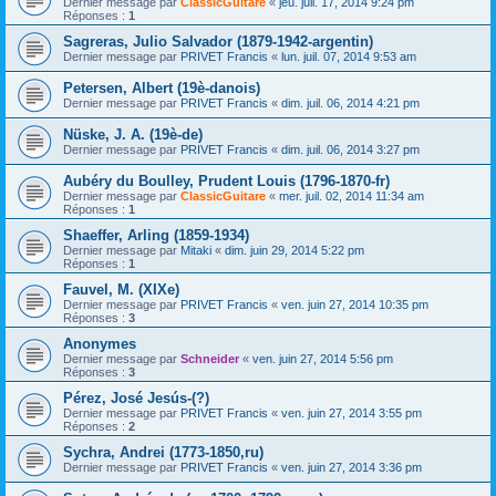
Dernier message par
ClassicGuitare
«
jeu. juil. 17, 2014 9:24 pm
Réponses :
1
Sagreras, Julio Salvador (1879-1942-argentin)
Dernier message par
PRIVET Francis
«
lun. juil. 07, 2014 9:53 am
Petersen, Albert (19è-danois)
Dernier message par
PRIVET Francis
«
dim. juil. 06, 2014 4:21 pm
Nüske, J. A. (19è-de)
Dernier message par
PRIVET Francis
«
dim. juil. 06, 2014 3:27 pm
Aubéry du Boulley, Prudent Louis (1796-1870-fr)
Dernier message par
ClassicGuitare
«
mer. juil. 02, 2014 11:34 am
Réponses :
1
Shaeffer, Arling (1859-1934)
Dernier message par
Mitaki
«
dim. juin 29, 2014 5:22 pm
Réponses :
1
Fauvel, M. (XIXe)
Dernier message par
PRIVET Francis
«
ven. juin 27, 2014 10:35 pm
Réponses :
3
Anonymes
Dernier message par
Schneider
«
ven. juin 27, 2014 5:56 pm
Réponses :
3
Pérez, José Jesús-(?)
Dernier message par
PRIVET Francis
«
ven. juin 27, 2014 3:55 pm
Réponses :
2
Sychra, Andrei (1773-1850,ru)
Dernier message par
PRIVET Francis
«
ven. juin 27, 2014 3:36 pm