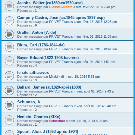
Jacobs, Walter (ca1860-ca1930-usa)
Dernier message par
ClassicGuitare
«
dim. févr. 22, 2015 2:40 pm
Réponses :
1
Campo y Castro, José (ca.1845-après 1897-esp)
Dernier message par
PRIVET Francis
«
lun. févr. 16, 2015 12:25 pm
Réponses :
6
Gräffer, Anton (?, de)
Dernier message par
PRIVET Francis
«
lun. févr. 02, 2015 11:05 am
Blum, Carl (1786-1844-de)
Dernier message par
PRIVET Francis
«
lun. févr. 02, 2015 10:41 am
Bayer, Eduard(1822-1908-bavière)
Dernier message par
PRIVET Francis
«
jeu. déc. 04, 2014 1:51 pm
Réponses :
4
le site citharavox
Dernier message par
Mitaki
«
dim. oct. 19, 2014 5:51 pm
Réponses :
3
Ballard, James (av1820-après1890)
Dernier message par
PRIVET Francis
«
ven. août 01, 2014 9:43 am
Réponses :
2
Schuman, A
Dernier message par
PRIVET Francis
«
ven. août 01, 2014 9:40 am
Réponses :
2
Henlein, Charles (XIXe)
Dernier message par
Schneider
«
sam. juil. 19, 2014 8:25 am
Réponses :
1
Speurl, Alois J (1863-après 1904)