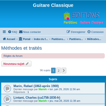
Guitare Classique
FAQ
Nous contacter
S’enregistrer
Connexion
Accueil
Portail
Index du forum
Partitions pour guitare en libre téléchargement
Partitions classées par compositeur
Méthodes et traités
Méthodes et traités
Règles du forum
Nouveau sujet
1
2
Suivante
96 sujets
Sujets
Marin, Rafael (1862-après 1900)
Dernier message par
Marieh
«
lun. juin 29, 2026 11:56 am
Réponses :
1
Lintant, Charles (ca1758-1830-fr)
Dernier message par
Marieh
«
jeu. mai 28, 2026 11:38 am