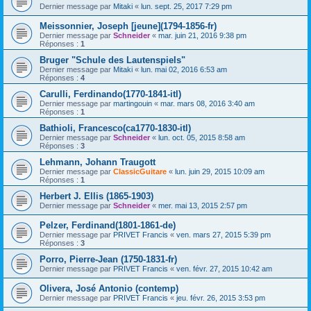
Dernier message par
Mitaki
«
lun. sept. 25, 2017 7:29 pm
Meissonnier, Joseph [jeune](1794-1856-fr)
Dernier message par
Schneider
«
mar. juin 21, 2016 9:38 pm
Réponses :
1
Bruger "Schule des Lautenspiels"
Dernier message par
Mitaki
«
lun. mai 02, 2016 6:53 am
Réponses :
4
Carulli, Ferdinando(1770-1841-itl)
Dernier message par
martingouin
«
mar. mars 08, 2016 3:40 am
Réponses :
1
Bathioli, Francesco(ca1770-1830-itl)
Dernier message par
Schneider
«
lun. oct. 05, 2015 8:58 am
Réponses :
3
Lehmann, Johann Traugott
Dernier message par
ClassicGuitare
«
lun. juin 29, 2015 10:09 am
Réponses :
1
Herbert J. Ellis (1865-1903)
Dernier message par
Schneider
«
mer. mai 13, 2015 2:57 pm
Pelzer, Ferdinand(1801-1861-de)
Dernier message par
PRIVET Francis
«
ven. mars 27, 2015 5:39 pm
Réponses :
3
Porro, Pierre-Jean (1750-1831-fr)
Dernier message par
PRIVET Francis
«
ven. févr. 27, 2015 10:42 am
Olivera, José Antonio (contemp)
Dernier message par
PRIVET Francis
«
jeu. févr. 26, 2015 3:53 pm