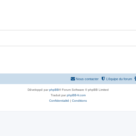
s
p
n
e
o
s
s
n
e
s
s
e
s
Nous contacter
L’équipe du forum
Développé par
phpBB
® Forum Software © phpBB Limited
Traduit par
phpBB-fr.com
Confidentialité
|
Conditions