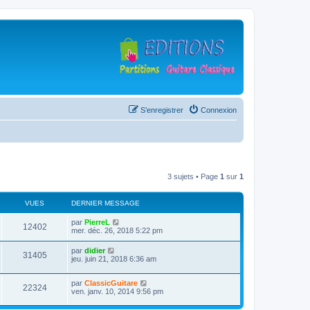
S’enregistrer
Connexion
3 sujets • Page
1
sur
1
VUES
DERNIER MESSAGE
D
par
PierreL
V
12402
e
mer. déc. 26, 2018 5:22 pm
r
u
n
D
par
didier
V
31405
i
e
jeu. juin 21, 2018 6:36 am
e
e
r
r
u
n
s
m
D
par
ClassicGuitare
i
V
22324
e
e
e
ven. janv. 10, 2014 9:56 pm
e
s
r
r
u
s
n
s
m