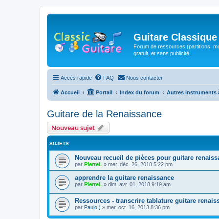
Guitare Classique
Forum de ressources (partitions, mu
gratuit, et sans publicité.
Accès rapide
FAQ
Nous contacter
Accueil
Portail
Index du forum
Autres instruments 
Guitare de la Renaissance
Nouveau sujet
SUJETS
Nouveau recueil de pièces pour guitare renais
par
PierreL
»
mer. déc. 26, 2018 5:22 pm
apprendre la guitare renaissance
par
PierreL
»
dim. avr. 01, 2018 9:19 am
Ressources - transcrire tablature guitare renai
par
Paulo:)
»
mer. oct. 16, 2013 8:36 pm