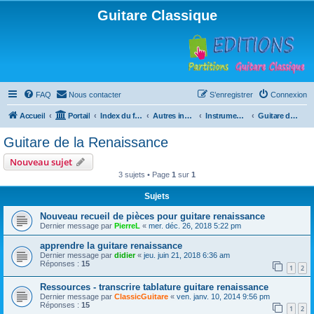
Guitare Classique
FAQ
Nous contacter
S’enregistrer
Connexion
Accueil
Portail
Index du forum
Autres instruments à cordes pincées, ou styles
Instruments anciens
Guitare de la Renaissance
Guitare de la Renaissance
Nouveau sujet
3 sujets • Page
1
sur
1
Sujets
Nouveau recueil de pièces pour guitare renaissance
Dernier message par
PierreL
«
mer. déc. 26, 2018 5:22 pm
apprendre la guitare renaissance
Dernier message par
didier
«
jeu. juin 21, 2018 6:36 am
Réponses :
15
1
2
Ressources - transcrire tablature guitare renaissance
Dernier message par
ClassicGuitare
«
ven. janv. 10, 2014 9:56 pm
Réponses :
15
1
2