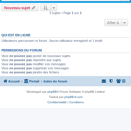
Nouveau sujet
3 sujets • Page
1
sur
1
Aller à
QUI EST EN LIGNE
Utilisateurs parcourant ce forum : Aucun utilisateur enregistré et 1 invité
PERMISSIONS DU FORUM
Vous
ne pouvez pas
poster de nouveaux sujets
Vous
ne pouvez pas
répondre aux sujets
Vous
ne pouvez pas
modifier vos messages
Vous
ne pouvez pas
supprimer vos messages
Vous
ne pouvez pas
joindre des fichiers
Accueil
Portail
Index du forum
Développé par
phpBB
® Forum Software © phpBB Limited
Traduit par
phpBB-fr.com
Confidentialité
|
Conditions