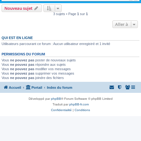
Nouveau sujet
3 sujets • Page
1
sur
1
Aller à
QUI EST EN LIGNE
Utilisateurs parcourant ce forum : Aucun utilisateur enregistré et 1 invité
PERMISSIONS DU FORUM
Vous
ne pouvez pas
poster de nouveaux sujets
Vous
ne pouvez pas
répondre aux sujets
Vous
ne pouvez pas
modifier vos messages
Vous
ne pouvez pas
supprimer vos messages
Vous
ne pouvez pas
joindre des fichiers
Accueil
Portail
Index du forum
Développé par
phpBB
® Forum Software © phpBB Limited
Traduit par
phpBB-fr.com
Confidentialité
|
Conditions