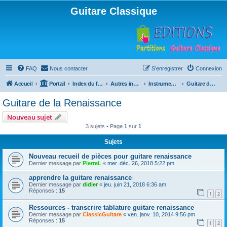
Guitare Classique
FAQ
Nous contacter
S’enregistrer
Connexion
Accueil
Portail
Index du forum
Autres instruments à cordes pincées, ou styles
Instruments anciens
Guitare de la Renaissance
Guitare de la Renaissance
Nouveau sujet
3 sujets • Page
1
sur
1
Sujets
Nouveau recueil de pièces pour guitare renaissance
Dernier message par
PierreL
«
mer. déc. 26, 2018 5:22 pm
apprendre la guitare renaissance
Dernier message par
didier
«
jeu. juin 21, 2018 6:36 am
Réponses :
15
1
2
Ressources - transcrire tablature guitare renaissance
Dernier message par
ClassicGuitare
«
ven. janv. 10, 2014 9:56 pm
Réponses :
15
1
2