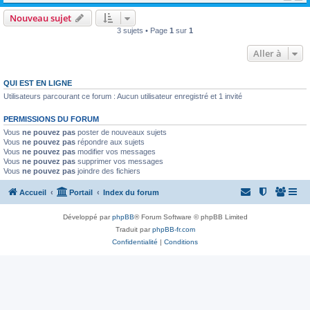
Nouveau sujet
3 sujets • Page
1
sur
1
Aller à
QUI EST EN LIGNE
Utilisateurs parcourant ce forum : Aucun utilisateur enregistré et 1 invité
PERMISSIONS DU FORUM
Vous
ne pouvez pas
poster de nouveaux sujets
Vous
ne pouvez pas
répondre aux sujets
Vous
ne pouvez pas
modifier vos messages
Vous
ne pouvez pas
supprimer vos messages
Vous
ne pouvez pas
joindre des fichiers
Accueil
Portail
Index du forum
Développé par
phpBB
® Forum Software © phpBB Limited
Traduit par
phpBB-fr.com
Confidentialité
|
Conditions