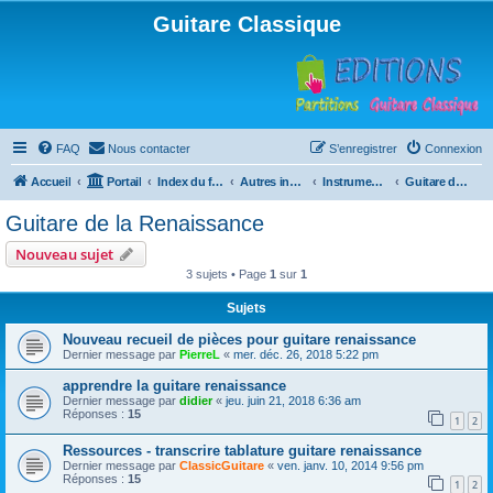
Guitare Classique
FAQ
Nous contacter
S’enregistrer
Connexion
Accueil
Portail
Index du forum
Autres instruments à cordes pincées, ou styles
Instruments anciens
Guitare de la Renaissance
Guitare de la Renaissance
Nouveau sujet
3 sujets • Page
1
sur
1
Sujets
Nouveau recueil de pièces pour guitare renaissance
Dernier message par
PierreL
«
mer. déc. 26, 2018 5:22 pm
apprendre la guitare renaissance
Dernier message par
didier
«
jeu. juin 21, 2018 6:36 am
Réponses :
15
1
2
Ressources - transcrire tablature guitare renaissance
Dernier message par
ClassicGuitare
«
ven. janv. 10, 2014 9:56 pm
Réponses :
15
1
2