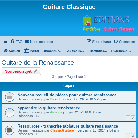
Guitare Classique
FAQ
Nous contacter
S’enregistrer
Connexion
Accueil
Portail
Index du forum
Autres instruments à cordes pincées, ou styles
Instruments anciens
Guitare de la Renaissance
Guitare de la Renaissance
Nouveau sujet
3 sujets • Page
1
sur
1
Sujets
Nouveau recueil de pièces pour guitare renaissance
Dernier message par
PierreL
«
mer. déc. 26, 2018 5:22 pm
apprendre la guitare renaissance
Dernier message par
didier
«
jeu. juin 21, 2018 6:36 am
Réponses :
15
1
2
Ressources - transcrire tablature guitare renaissance
Dernier message par
ClassicGuitare
«
ven. janv. 10, 2014 9:56 pm
Réponses :
15
1
2