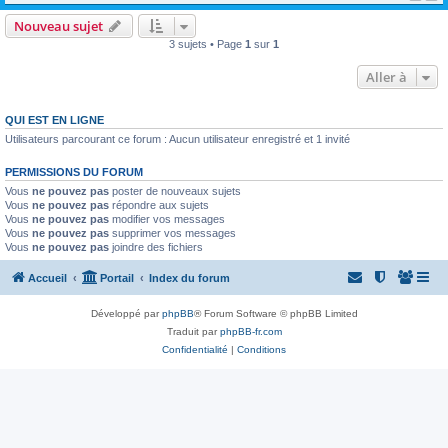
Nouveau sujet
3 sujets • Page
1
sur
1
Aller à
QUI EST EN LIGNE
Utilisateurs parcourant ce forum : Aucun utilisateur enregistré et 1 invité
PERMISSIONS DU FORUM
Vous
ne pouvez pas
poster de nouveaux sujets
Vous
ne pouvez pas
répondre aux sujets
Vous
ne pouvez pas
modifier vos messages
Vous
ne pouvez pas
supprimer vos messages
Vous
ne pouvez pas
joindre des fichiers
Accueil
Portail
Index du forum
Développé par
phpBB
® Forum Software © phpBB Limited
Traduit par
phpBB-fr.com
Confidentialité
|
Conditions