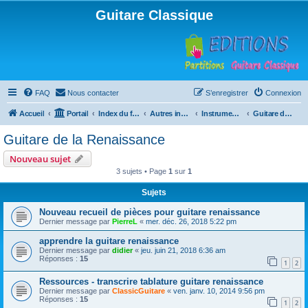
Guitare Classique
FAQ
Nous contacter
S’enregistrer
Connexion
Accueil
Portail
Index du forum
Autres instruments à cordes pincées, ou styles
Instruments anciens
Guitare de la Renaissance
Guitare de la Renaissance
Nouveau sujet
3 sujets • Page
1
sur
1
Sujets
Nouveau recueil de pièces pour guitare renaissance
Dernier message par
PierreL
«
mer. déc. 26, 2018 5:22 pm
apprendre la guitare renaissance
Dernier message par
didier
«
jeu. juin 21, 2018 6:36 am
Réponses :
15
1
2
Ressources - transcrire tablature guitare renaissance
Dernier message par
ClassicGuitare
«
ven. janv. 10, 2014 9:56 pm
Réponses :
15
1
2