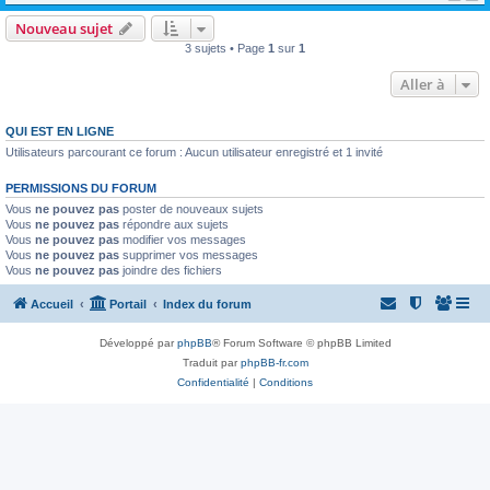
Nouveau sujet
3 sujets • Page
1
sur
1
Aller à
QUI EST EN LIGNE
Utilisateurs parcourant ce forum : Aucun utilisateur enregistré et 1 invité
PERMISSIONS DU FORUM
Vous
ne pouvez pas
poster de nouveaux sujets
Vous
ne pouvez pas
répondre aux sujets
Vous
ne pouvez pas
modifier vos messages
Vous
ne pouvez pas
supprimer vos messages
Vous
ne pouvez pas
joindre des fichiers
Accueil
Portail
Index du forum
Développé par
phpBB
® Forum Software © phpBB Limited
Traduit par
phpBB-fr.com
Confidentialité
|
Conditions