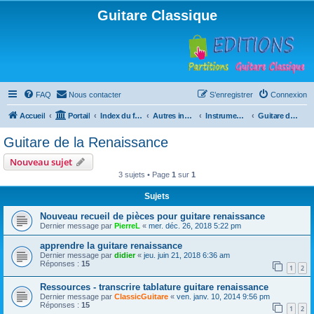
Guitare Classique
FAQ
Nous contacter
S’enregistrer
Connexion
Accueil
Portail
Index du forum
Autres instruments à cordes pincées, ou styles
Instruments anciens
Guitare de la Renaissance
Guitare de la Renaissance
Nouveau sujet
3 sujets • Page
1
sur
1
Sujets
Nouveau recueil de pièces pour guitare renaissance
Dernier message par
PierreL
«
mer. déc. 26, 2018 5:22 pm
apprendre la guitare renaissance
Dernier message par
didier
«
jeu. juin 21, 2018 6:36 am
Réponses :
15
1
2
Ressources - transcrire tablature guitare renaissance
Dernier message par
ClassicGuitare
«
ven. janv. 10, 2014 9:56 pm
Réponses :
15
1
2