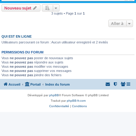
Nouveau sujet
3 sujets • Page
1
sur
1
Aller à
QUI EST EN LIGNE
Utilisateurs parcourant ce forum : Aucun utilisateur enregistré et 2 invités
PERMISSIONS DU FORUM
Vous
ne pouvez pas
poster de nouveaux sujets
Vous
ne pouvez pas
répondre aux sujets
Vous
ne pouvez pas
modifier vos messages
Vous
ne pouvez pas
supprimer vos messages
Vous
ne pouvez pas
joindre des fichiers
Accueil
Portail
Index du forum
Développé par
phpBB
® Forum Software © phpBB Limited
Traduit par
phpBB-fr.com
Confidentialité
|
Conditions