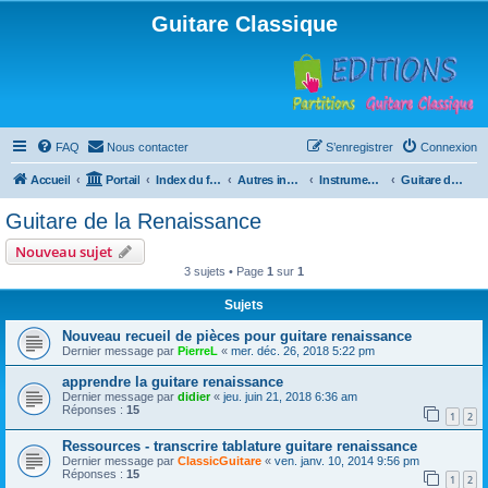
Guitare Classique
FAQ
Nous contacter
S’enregistrer
Connexion
Accueil
Portail
Index du forum
Autres instruments à cordes pincées, ou styles
Instruments anciens
Guitare de la Renaissance
Guitare de la Renaissance
Nouveau sujet
3 sujets • Page
1
sur
1
Sujets
Nouveau recueil de pièces pour guitare renaissance
Dernier message par
PierreL
«
mer. déc. 26, 2018 5:22 pm
apprendre la guitare renaissance
Dernier message par
didier
«
jeu. juin 21, 2018 6:36 am
Réponses :
15
1
2
Ressources - transcrire tablature guitare renaissance
Dernier message par
ClassicGuitare
«
ven. janv. 10, 2014 9:56 pm
Réponses :
15
1
2