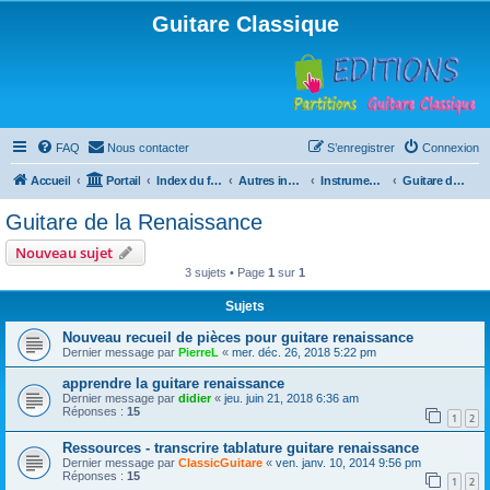
Guitare Classique
FAQ
Nous contacter
S’enregistrer
Connexion
Accueil
Portail
Index du forum
Autres instruments à cordes pincées, ou styles
Instruments anciens
Guitare de la Renaissance
Guitare de la Renaissance
Nouveau sujet
3 sujets • Page
1
sur
1
Sujets
Nouveau recueil de pièces pour guitare renaissance
Dernier message par
PierreL
«
mer. déc. 26, 2018 5:22 pm
apprendre la guitare renaissance
Dernier message par
didier
«
jeu. juin 21, 2018 6:36 am
Réponses :
15
1
2
Ressources - transcrire tablature guitare renaissance
Dernier message par
ClassicGuitare
«
ven. janv. 10, 2014 9:56 pm
Réponses :
15
1
2