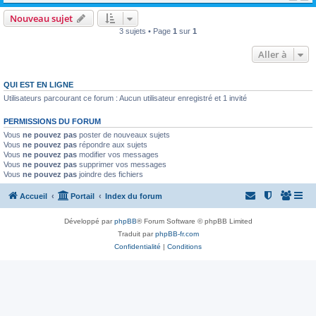
Nouveau sujet
3 sujets • Page
1
sur
1
Aller à
QUI EST EN LIGNE
Utilisateurs parcourant ce forum : Aucun utilisateur enregistré et 1 invité
PERMISSIONS DU FORUM
Vous
ne pouvez pas
poster de nouveaux sujets
Vous
ne pouvez pas
répondre aux sujets
Vous
ne pouvez pas
modifier vos messages
Vous
ne pouvez pas
supprimer vos messages
Vous
ne pouvez pas
joindre des fichiers
Accueil
Portail
Index du forum
Développé par
phpBB
® Forum Software © phpBB Limited
Traduit par
phpBB-fr.com
Confidentialité
|
Conditions