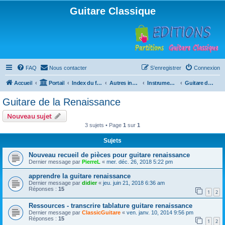
Guitare Classique
FAQ
Nous contacter
S’enregistrer
Connexion
Accueil
Portail
Index du forum
Autres instruments à cordes pincées, ou styles
Instruments anciens
Guitare de la Renaissance
Guitare de la Renaissance
Nouveau sujet
3 sujets • Page
1
sur
1
Sujets
Nouveau recueil de pièces pour guitare renaissance
Dernier message par
PierreL
«
mer. déc. 26, 2018 5:22 pm
apprendre la guitare renaissance
Dernier message par
didier
«
jeu. juin 21, 2018 6:36 am
Réponses :
15
1
2
Ressources - transcrire tablature guitare renaissance
Dernier message par
ClassicGuitare
«
ven. janv. 10, 2014 9:56 pm
Réponses :
15
1
2