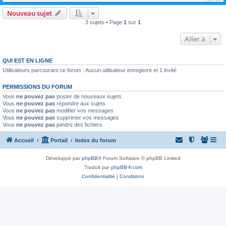
Nouveau sujet
3 sujets • Page
1
sur
1
Aller à
QUI EST EN LIGNE
Utilisateurs parcourant ce forum : Aucun utilisateur enregistré et 1 invité
PERMISSIONS DU FORUM
Vous
ne pouvez pas
poster de nouveaux sujets
Vous
ne pouvez pas
répondre aux sujets
Vous
ne pouvez pas
modifier vos messages
Vous
ne pouvez pas
supprimer vos messages
Vous
ne pouvez pas
joindre des fichiers
Accueil
Portail
Index du forum
Développé par
phpBB
® Forum Software © phpBB Limited
Traduit par
phpBB-fr.com
Confidentialité
|
Conditions