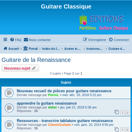
Guitare Classique
FAQ
Nous contacter
S’enregistrer
Connexion
Accueil
Portail
Index du forum
Autres instruments à cordes pincées, ou styles
Instruments anciens
Guitare de la Renaissance
Guitare de la Renaissance
Nouveau sujet
3 sujets • Page
1
sur
1
Sujets
Nouveau recueil de pièces pour guitare renaissance
Dernier message par
PierreL
«
mer. déc. 26, 2018 5:22 pm
apprendre la guitare renaissance
Dernier message par
didier
«
jeu. juin 21, 2018 6:36 am
Réponses :
15
1
2
Ressources - transcrire tablature guitare renaissance
Dernier message par
ClassicGuitare
«
ven. janv. 10, 2014 9:56 pm
Réponses :
15
1
2