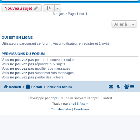
Nouveau sujet
3 sujets • Page
1
sur
1
Aller à
QUI EST EN LIGNE
Utilisateurs parcourant ce forum : Aucun utilisateur enregistré et 1 invité
PERMISSIONS DU FORUM
Vous
ne pouvez pas
poster de nouveaux sujets
Vous
ne pouvez pas
répondre aux sujets
Vous
ne pouvez pas
modifier vos messages
Vous
ne pouvez pas
supprimer vos messages
Vous
ne pouvez pas
joindre des fichiers
Accueil
Portail
Index du forum
Développé par
phpBB
® Forum Software © phpBB Limited
Traduit par
phpBB-fr.com
Confidentialité
|
Conditions