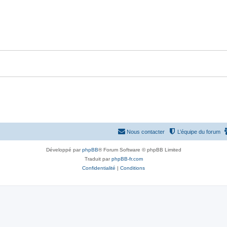
s
p
n
e
o
s
s
n
e
s
s
e
s
Nous contacter
L’équipe du forum
Développé par
phpBB
® Forum Software © phpBB Limited
Traduit par
phpBB-fr.com
Confidentialité
|
Conditions