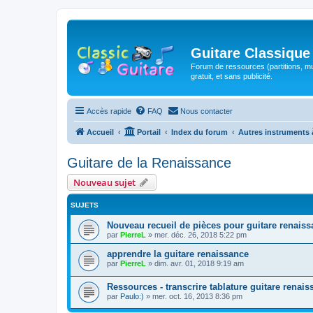
Guitare Classique
Forum de ressources (partitions, mu
gratuit, et sans publicité.
Accès rapide
FAQ
Nous contacter
Accueil
Portail
Index du forum
Autres instruments 
Guitare de la Renaissance
Nouveau sujet
SUJETS
Nouveau recueil de pièces pour guitare renais
par
PierreL
»
mer. déc. 26, 2018 5:22 pm
apprendre la guitare renaissance
par
PierreL
»
dim. avr. 01, 2018 9:19 am
Ressources - transcrire tablature guitare renai
par
Paulo:)
»
mer. oct. 16, 2013 8:36 pm