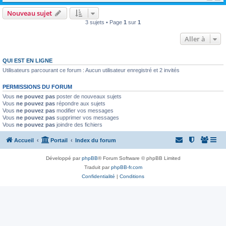
Nouveau sujet
3 sujets • Page
1
sur
1
Aller à
QUI EST EN LIGNE
Utilisateurs parcourant ce forum : Aucun utilisateur enregistré et 2 invités
PERMISSIONS DU FORUM
Vous
ne pouvez pas
poster de nouveaux sujets
Vous
ne pouvez pas
répondre aux sujets
Vous
ne pouvez pas
modifier vos messages
Vous
ne pouvez pas
supprimer vos messages
Vous
ne pouvez pas
joindre des fichiers
Accueil
Portail
Index du forum
Développé par
phpBB
® Forum Software © phpBB Limited
Traduit par
phpBB-fr.com
Confidentialité
|
Conditions