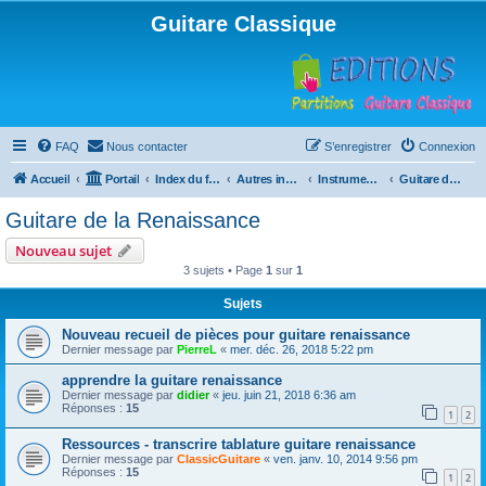
Guitare Classique
FAQ
Nous contacter
S’enregistrer
Connexion
Accueil
Portail
Index du forum
Autres instruments à cordes pincées, ou styles
Instruments anciens
Guitare de la Renaissance
Guitare de la Renaissance
Nouveau sujet
3 sujets • Page
1
sur
1
Sujets
Nouveau recueil de pièces pour guitare renaissance
Dernier message par
PierreL
«
mer. déc. 26, 2018 5:22 pm
apprendre la guitare renaissance
Dernier message par
didier
«
jeu. juin 21, 2018 6:36 am
Réponses :
15
1
2
Ressources - transcrire tablature guitare renaissance
Dernier message par
ClassicGuitare
«
ven. janv. 10, 2014 9:56 pm
Réponses :
15
1
2