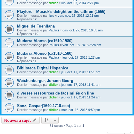
Dernier message par
didier
«
lun. avr. 07, 2014 2:27 pm
Playford - Musick's delight on the cithren (1666)
Dernier message par
jluis
«
ven. nov. 15, 2013 12:21 pm
Réponses :
2
Miguel de Fuenllana
Dernier message par
Paulo:)
«
dim. oct. 27, 2013 10:03 am
Réponses :
10
Mudarra Alonso (ca1510-1580)
Dernier message par
Paulo:)
«
ven. oct. 18, 2013 3:28 pm
Mudarra Alonso (ca1510-1580)
Dernier message par
Paulo:)
«
jeu. oct. 17, 2013 1:27 pm
Réponses :
1
Biblioteca Digital Hispanica
Dernier message par
didier
«
jeu. oct. 17, 2013 11:51 am
Weichenberger, Johann Georg
Dernier message par
didier
«
jeu. oct. 17, 2013 11:41 am
diverses ressources de facsimilés on line
Dernier message par
didier
«
jeu. oct. 17, 2013 11:24 am
Sanz, Gaspar(1640-1710-esp)
Dernier message par
didier
«
mer. oct. 16, 2013 9:50 pm
Nouveau sujet
31 sujets • Page
1
sur
1