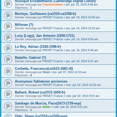
musique Elisabéthaine--Cambridge Digital Library
Dernier message par
ClassicGuitare
«
jeu. juil. 23, 2015 9:58 am
Réponses :
1
Morlaye, Guillaume (ca1510-ca1558-fr)
Dernier message par
PRIVET Francis
«
jeu. juil. 24, 2014 10:50 am
Milleran (?)
Dernier message par
PRIVET Francis
«
jeu. juil. 24, 2014 10:23 am
Losy (Logy), Jan Antonin (1650-1721)
Dernier message par
PRIVET Francis
«
jeu. juil. 24, 2014 9:50 am
Le Roy, Adrian (1520-1598-fr)
Dernier message par
PRIVET Francis
«
jeu. juil. 24, 2014 9:46 am
Bataille, Gabriel (?)
Dernier message par
PRIVET Francis
«
jeu. juil. 24, 2014 8:47 am
Corbetta, Francesco(ca1615-1681-itl)
Dernier message par
Mitaki
«
lun. juil. 07, 2014 11:53 am
Réponses :
6
Anonymes-Tablatures anciennes
Dernier message par
PRIVET Francis
«
mer. juil. 02, 2014 10:20 am
Ballard, Robert (ca1572-1650-fr)
Dernier message par
PRIVET Francis
«
mer. juil. 02, 2014 9:47 am
Santiago de Murcia, Paco(1673-1739-esp)
Dernier message par
didier
«
sam. juin 28, 2014 3:01 pm
Réponses :
2
Ortiz, Diego (ca1510-ca1570-esp)