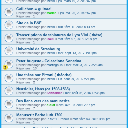
Dernier message par
Mitaki
«
jeu. mars 19, 2020 9:07 pm
Gallichon = guitare!
Dernier message par
Marieh
«
jeu. avr. 25, 2019 8:57 pm
Réponses :
1
Site de la BNE
Dernier message par
Mitaki
«
dim. févr. 11, 2018 8:14 am
Transcriptions de tablatures de Lyra Viol ( thèse)
Dernier message par
isa95
«
mer. févr. 07, 2018 12:09 pm
Réponses :
1
Université de Strasbourg
Dernier message par
Mitaki
«
mer. sept. 13, 2017 1:09 pm
Peter Auguste - Colascione Sonatina
Dernier message par
martingouin
«
mer. mai 03, 2017 3:26 am
Réponses :
13
Une thèse sur Pittoni ( théorbe)
Dernier message par
Mitaki
«
lun. août 29, 2016 7:21 pm
Réponses :
2
Neusidler, Hans (ca.1508-1563)
Dernier message par
Schneider
«
mer. août 03, 2016 12:35 pm
Des liens vers des manuscrits
Dernier message par
didier
«
dim. avr. 10, 2016 2:37 pm
Réponses :
7
Manuscrit Barbe luth 1700
Dernier message par
PRIVET Francis
«
mer. févr. 03, 2016 4:10 pm
Réponses :
1