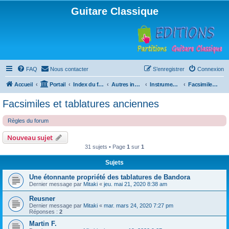
Guitare Classique
FAQ
Nous contacter
S’enregistrer
Connexion
Accueil
Portail
Index du forum
Autres instruments à cordes pincées, ou styles
Instruments anciens
Facsimiles et tablatures anciennes
Facsimiles et tablatures anciennes
Règles du forum
Nouveau sujet
31 sujets • Page
1
sur
1
Sujets
Une étonnante propriété des tablatures de Bandora
Dernier message par
Mitaki
«
jeu. mai 21, 2020 8:38 am
Reusner
Dernier message par
Mitaki
«
mar. mars 24, 2020 7:27 pm
Réponses :
2
Martin F.