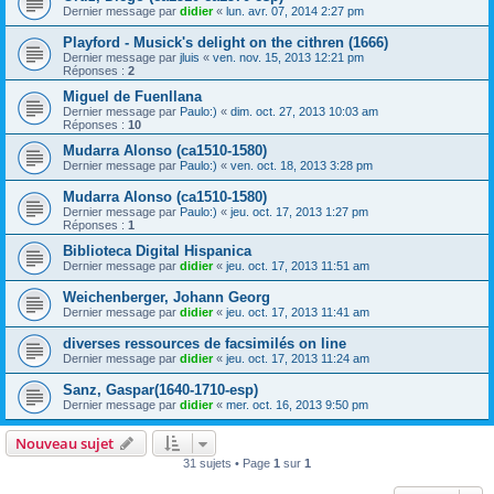
Dernier message par
didier
«
lun. avr. 07, 2014 2:27 pm
Playford - Musick's delight on the cithren (1666)
Dernier message par
jluis
«
ven. nov. 15, 2013 12:21 pm
Réponses :
2
Miguel de Fuenllana
Dernier message par
Paulo:)
«
dim. oct. 27, 2013 10:03 am
Réponses :
10
Mudarra Alonso (ca1510-1580)
Dernier message par
Paulo:)
«
ven. oct. 18, 2013 3:28 pm
Mudarra Alonso (ca1510-1580)
Dernier message par
Paulo:)
«
jeu. oct. 17, 2013 1:27 pm
Réponses :
1
Biblioteca Digital Hispanica
Dernier message par
didier
«
jeu. oct. 17, 2013 11:51 am
Weichenberger, Johann Georg
Dernier message par
didier
«
jeu. oct. 17, 2013 11:41 am
diverses ressources de facsimilés on line
Dernier message par
didier
«
jeu. oct. 17, 2013 11:24 am
Sanz, Gaspar(1640-1710-esp)
Dernier message par
didier
«
mer. oct. 16, 2013 9:50 pm
Nouveau sujet
31 sujets • Page
1
sur
1