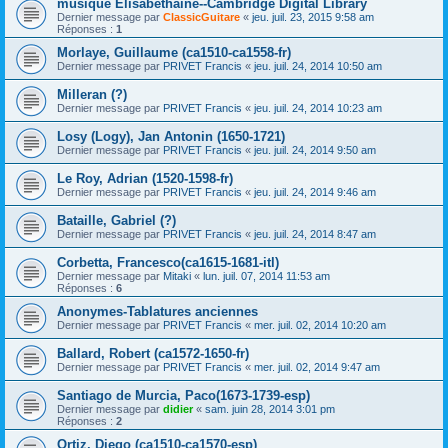
musique Elisabéthaine--Cambridge Digital Library
Dernier message par
ClassicGuitare
«
jeu. juil. 23, 2015 9:58 am
Réponses :
1
Morlaye, Guillaume (ca1510-ca1558-fr)
Dernier message par
PRIVET Francis
«
jeu. juil. 24, 2014 10:50 am
Milleran (?)
Dernier message par
PRIVET Francis
«
jeu. juil. 24, 2014 10:23 am
Losy (Logy), Jan Antonin (1650-1721)
Dernier message par
PRIVET Francis
«
jeu. juil. 24, 2014 9:50 am
Le Roy, Adrian (1520-1598-fr)
Dernier message par
PRIVET Francis
«
jeu. juil. 24, 2014 9:46 am
Bataille, Gabriel (?)
Dernier message par
PRIVET Francis
«
jeu. juil. 24, 2014 8:47 am
Corbetta, Francesco(ca1615-1681-itl)
Dernier message par
Mitaki
«
lun. juil. 07, 2014 11:53 am
Réponses :
6
Anonymes-Tablatures anciennes
Dernier message par
PRIVET Francis
«
mer. juil. 02, 2014 10:20 am
Ballard, Robert (ca1572-1650-fr)
Dernier message par
PRIVET Francis
«
mer. juil. 02, 2014 9:47 am
Santiago de Murcia, Paco(1673-1739-esp)
Dernier message par
didier
«
sam. juin 28, 2014 3:01 pm
Réponses :
2
Ortiz, Diego (ca1510-ca1570-esp)