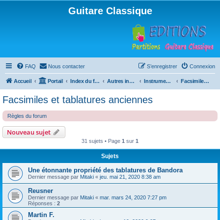
Guitare Classique
FAQ
Nous contacter
S’enregistrer
Connexion
Accueil
Portail
Index du forum
Autres instruments à cordes pincées, ou styles
Instruments anciens
Facsimiles et tablatures anciennes
Facsimiles et tablatures anciennes
Règles du forum
Nouveau sujet
31 sujets • Page
1
sur
1
Sujets
Une étonnante propriété des tablatures de Bandora
Dernier message par
Mitaki
«
jeu. mai 21, 2020 8:38 am
Reusner
Dernier message par
Mitaki
«
mar. mars 24, 2020 7:27 pm
Réponses :
2
Martin F.