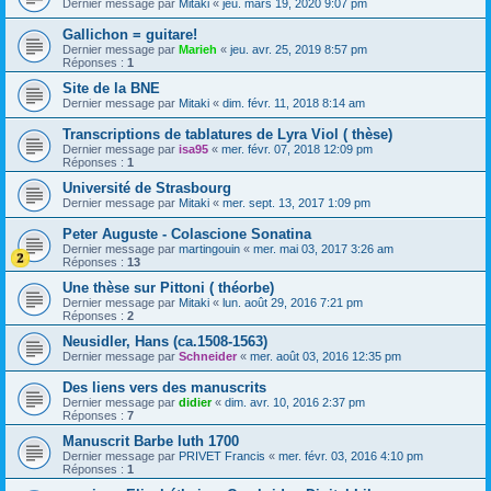
Dernier message par
Mitaki
«
jeu. mars 19, 2020 9:07 pm
Gallichon = guitare!
Dernier message par
Marieh
«
jeu. avr. 25, 2019 8:57 pm
Réponses :
1
Site de la BNE
Dernier message par
Mitaki
«
dim. févr. 11, 2018 8:14 am
Transcriptions de tablatures de Lyra Viol ( thèse)
Dernier message par
isa95
«
mer. févr. 07, 2018 12:09 pm
Réponses :
1
Université de Strasbourg
Dernier message par
Mitaki
«
mer. sept. 13, 2017 1:09 pm
Peter Auguste - Colascione Sonatina
Dernier message par
martingouin
«
mer. mai 03, 2017 3:26 am
Réponses :
13
Une thèse sur Pittoni ( théorbe)
Dernier message par
Mitaki
«
lun. août 29, 2016 7:21 pm
Réponses :
2
Neusidler, Hans (ca.1508-1563)
Dernier message par
Schneider
«
mer. août 03, 2016 12:35 pm
Des liens vers des manuscrits
Dernier message par
didier
«
dim. avr. 10, 2016 2:37 pm
Réponses :
7
Manuscrit Barbe luth 1700
Dernier message par
PRIVET Francis
«
mer. févr. 03, 2016 4:10 pm
Réponses :
1