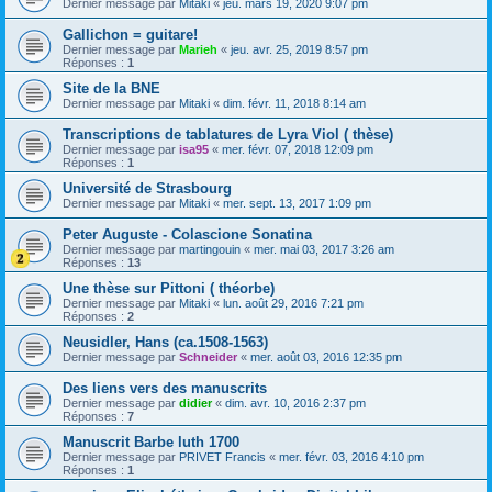
Dernier message par
Mitaki
«
jeu. mars 19, 2020 9:07 pm
Gallichon = guitare!
Dernier message par
Marieh
«
jeu. avr. 25, 2019 8:57 pm
Réponses :
1
Site de la BNE
Dernier message par
Mitaki
«
dim. févr. 11, 2018 8:14 am
Transcriptions de tablatures de Lyra Viol ( thèse)
Dernier message par
isa95
«
mer. févr. 07, 2018 12:09 pm
Réponses :
1
Université de Strasbourg
Dernier message par
Mitaki
«
mer. sept. 13, 2017 1:09 pm
Peter Auguste - Colascione Sonatina
Dernier message par
martingouin
«
mer. mai 03, 2017 3:26 am
Réponses :
13
Une thèse sur Pittoni ( théorbe)
Dernier message par
Mitaki
«
lun. août 29, 2016 7:21 pm
Réponses :
2
Neusidler, Hans (ca.1508-1563)
Dernier message par
Schneider
«
mer. août 03, 2016 12:35 pm
Des liens vers des manuscrits
Dernier message par
didier
«
dim. avr. 10, 2016 2:37 pm
Réponses :
7
Manuscrit Barbe luth 1700
Dernier message par
PRIVET Francis
«
mer. févr. 03, 2016 4:10 pm
Réponses :
1