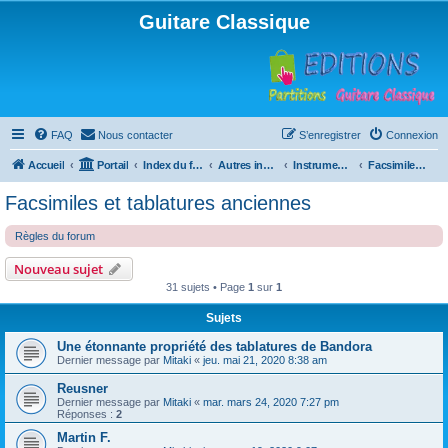
Guitare Classique
FAQ
Nous contacter
S’enregistrer
Connexion
Accueil
Portail
Index du forum
Autres instruments à cordes pincées, ou styles
Instruments anciens
Facsimiles et tablatures anciennes
Facsimiles et tablatures anciennes
Règles du forum
Nouveau sujet
31 sujets • Page
1
sur
1
Sujets
Une étonnante propriété des tablatures de Bandora
Dernier message par
Mitaki
«
jeu. mai 21, 2020 8:38 am
Reusner
Dernier message par
Mitaki
«
mar. mars 24, 2020 7:27 pm
Réponses :
2
Martin F.