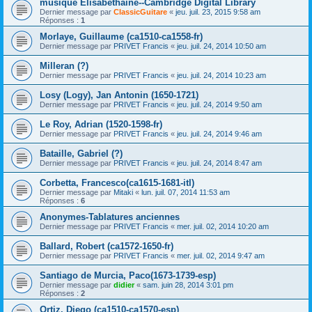
musique Elisabéthaine--Cambridge Digital Library
Dernier message par
ClassicGuitare
«
jeu. juil. 23, 2015 9:58 am
Réponses :
1
Morlaye, Guillaume (ca1510-ca1558-fr)
Dernier message par
PRIVET Francis
«
jeu. juil. 24, 2014 10:50 am
Milleran (?)
Dernier message par
PRIVET Francis
«
jeu. juil. 24, 2014 10:23 am
Losy (Logy), Jan Antonin (1650-1721)
Dernier message par
PRIVET Francis
«
jeu. juil. 24, 2014 9:50 am
Le Roy, Adrian (1520-1598-fr)
Dernier message par
PRIVET Francis
«
jeu. juil. 24, 2014 9:46 am
Bataille, Gabriel (?)
Dernier message par
PRIVET Francis
«
jeu. juil. 24, 2014 8:47 am
Corbetta, Francesco(ca1615-1681-itl)
Dernier message par
Mitaki
«
lun. juil. 07, 2014 11:53 am
Réponses :
6
Anonymes-Tablatures anciennes
Dernier message par
PRIVET Francis
«
mer. juil. 02, 2014 10:20 am
Ballard, Robert (ca1572-1650-fr)
Dernier message par
PRIVET Francis
«
mer. juil. 02, 2014 9:47 am
Santiago de Murcia, Paco(1673-1739-esp)
Dernier message par
didier
«
sam. juin 28, 2014 3:01 pm
Réponses :
2
Ortiz, Diego (ca1510-ca1570-esp)