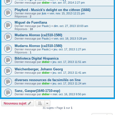
Dernier message par
didier
«
lun. avr. 07, 2014 2:27 pm
Playford - Musick's delight on the cithren (1666)
Dernier message par
jluis
«
ven. nov. 15, 2013 12:21 pm
Réponses :
2
Miguel de Fuenllana
Dernier message par
Paulo:)
«
dim. oct. 27, 2013 10:03 am
Réponses :
10
Mudarra Alonso (ca1510-1580)
Dernier message par
Paulo:)
«
ven. oct. 18, 2013 3:28 pm
Mudarra Alonso (ca1510-1580)
Dernier message par
Paulo:)
«
jeu. oct. 17, 2013 1:27 pm
Réponses :
1
Biblioteca Digital Hispanica
Dernier message par
didier
«
jeu. oct. 17, 2013 11:51 am
Weichenberger, Johann Georg
Dernier message par
didier
«
jeu. oct. 17, 2013 11:41 am
diverses ressources de facsimilés on line
Dernier message par
didier
«
jeu. oct. 17, 2013 11:24 am
Sanz, Gaspar(1640-1710-esp)
Dernier message par
didier
«
mer. oct. 16, 2013 9:50 pm
Nouveau sujet
31 sujets • Page
1
sur
1