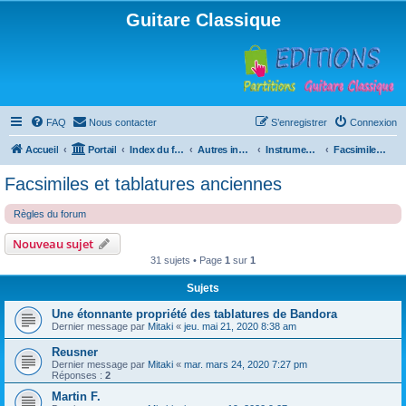
Guitare Classique
FAQ
Nous contacter
S’enregistrer
Connexion
Accueil
Portail
Index du forum
Autres instruments à cordes pincées, ou styles
Instruments anciens
Facsimiles et tablatures anciennes
Facsimiles et tablatures anciennes
Règles du forum
Nouveau sujet
31 sujets • Page
1
sur
1
Sujets
Une étonnante propriété des tablatures de Bandora
Dernier message par
Mitaki
«
jeu. mai 21, 2020 8:38 am
Reusner
Dernier message par
Mitaki
«
mar. mars 24, 2020 7:27 pm
Réponses :
2
Martin F.