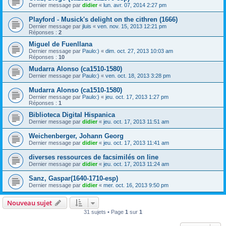
Dernier message par
didier
«
lun. avr. 07, 2014 2:27 pm
Playford - Musick's delight on the cithren (1666)
Dernier message par
jluis
«
ven. nov. 15, 2013 12:21 pm
Réponses :
2
Miguel de Fuenllana
Dernier message par
Paulo:)
«
dim. oct. 27, 2013 10:03 am
Réponses :
10
Mudarra Alonso (ca1510-1580)
Dernier message par
Paulo:)
«
ven. oct. 18, 2013 3:28 pm
Mudarra Alonso (ca1510-1580)
Dernier message par
Paulo:)
«
jeu. oct. 17, 2013 1:27 pm
Réponses :
1
Biblioteca Digital Hispanica
Dernier message par
didier
«
jeu. oct. 17, 2013 11:51 am
Weichenberger, Johann Georg
Dernier message par
didier
«
jeu. oct. 17, 2013 11:41 am
diverses ressources de facsimilés on line
Dernier message par
didier
«
jeu. oct. 17, 2013 11:24 am
Sanz, Gaspar(1640-1710-esp)
Dernier message par
didier
«
mer. oct. 16, 2013 9:50 pm
Nouveau sujet
31 sujets • Page
1
sur
1