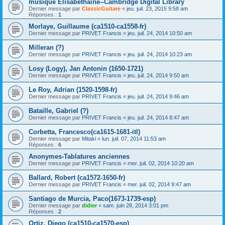
musique Elisabéthaine--Cambridge Digital Library
Dernier message par
ClassicGuitare
«
jeu. juil. 23, 2015 9:58 am
Réponses :
1
Morlaye, Guillaume (ca1510-ca1558-fr)
Dernier message par
PRIVET Francis
«
jeu. juil. 24, 2014 10:50 am
Milleran (?)
Dernier message par
PRIVET Francis
«
jeu. juil. 24, 2014 10:23 am
Losy (Logy), Jan Antonin (1650-1721)
Dernier message par
PRIVET Francis
«
jeu. juil. 24, 2014 9:50 am
Le Roy, Adrian (1520-1598-fr)
Dernier message par
PRIVET Francis
«
jeu. juil. 24, 2014 9:46 am
Bataille, Gabriel (?)
Dernier message par
PRIVET Francis
«
jeu. juil. 24, 2014 8:47 am
Corbetta, Francesco(ca1615-1681-itl)
Dernier message par
Mitaki
«
lun. juil. 07, 2014 11:53 am
Réponses :
6
Anonymes-Tablatures anciennes
Dernier message par
PRIVET Francis
«
mer. juil. 02, 2014 10:20 am
Ballard, Robert (ca1572-1650-fr)
Dernier message par
PRIVET Francis
«
mer. juil. 02, 2014 9:47 am
Santiago de Murcia, Paco(1673-1739-esp)
Dernier message par
didier
«
sam. juin 28, 2014 3:01 pm
Réponses :
2
Ortiz, Diego (ca1510-ca1570-esp)