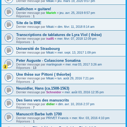
Dernier message par
Mitaki
«
jeu. mars 19, 2020 9:07 pm
Gallichon = guitare!
Dernier message par
Marieh
«
jeu. avr. 25, 2019 8:57 pm
Réponses :
1
Site de la BNE
Dernier message par
Mitaki
«
dim. févr. 11, 2018 8:14 am
Transcriptions de tablatures de Lyra Viol ( thèse)
Dernier message par
isa95
«
mer. févr. 07, 2018 12:09 pm
Réponses :
1
Université de Strasbourg
Dernier message par
Mitaki
«
mer. sept. 13, 2017 1:09 pm
Peter Auguste - Colascione Sonatina
Dernier message par
martingouin
«
mer. mai 03, 2017 3:26 am
Réponses :
13
Une thèse sur Pittoni ( théorbe)
Dernier message par
Mitaki
«
lun. août 29, 2016 7:21 pm
Réponses :
2
Neusidler, Hans (ca.1508-1563)
Dernier message par
Schneider
«
mer. août 03, 2016 12:35 pm
Des liens vers des manuscrits
Dernier message par
didier
«
dim. avr. 10, 2016 2:37 pm
Réponses :
7
Manuscrit Barbe luth 1700
Dernier message par
PRIVET Francis
«
mer. févr. 03, 2016 4:10 pm
Réponses :
1