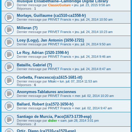
musique Elisabéthaine--Cambridge Digital Library
Dernier message par
ClassicGuitare
«
jeu. juil. 23, 2015 9:58 am
Réponses :
1
Morlaye, Guillaume (ca1510-ca1558-fr)
Dernier message par
PRIVET Francis
«
jeu. juil. 24, 2014 10:50 am
Milleran (?)
Dernier message par
PRIVET Francis
«
jeu. juil. 24, 2014 10:23 am
Losy (Logy), Jan Antonin (1650-1721)
Dernier message par
PRIVET Francis
«
jeu. juil. 24, 2014 9:50 am
Le Roy, Adrian (1520-1598-fr)
Dernier message par
PRIVET Francis
«
jeu. juil. 24, 2014 9:46 am
Bataille, Gabriel (?)
Dernier message par
PRIVET Francis
«
jeu. juil. 24, 2014 8:47 am
Corbetta, Francesco(ca1615-1681-itl)
Dernier message par
Mitaki
«
lun. juil. 07, 2014 11:53 am
Réponses :
6
Anonymes-Tablatures anciennes
Dernier message par
PRIVET Francis
«
mer. juil. 02, 2014 10:20 am
Ballard, Robert (ca1572-1650-fr)
Dernier message par
PRIVET Francis
«
mer. juil. 02, 2014 9:47 am
Santiago de Murcia, Paco(1673-1739-esp)
Dernier message par
didier
«
sam. juin 28, 2014 3:01 pm
Réponses :
2
Ortiz, Diego (ca1510-ca1570-esp)