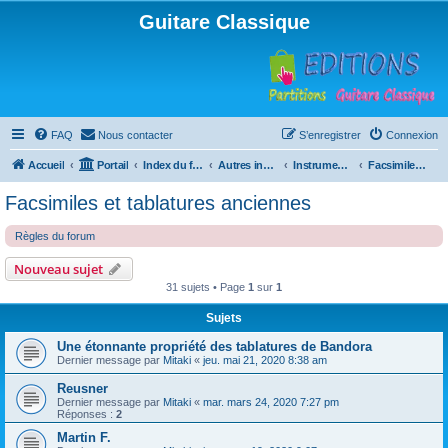
Guitare Classique
FAQ
Nous contacter
S’enregistrer
Connexion
Accueil
Portail
Index du forum
Autres instruments à cordes pincées, ou styles
Instruments anciens
Facsimiles et tablatures anciennes
Facsimiles et tablatures anciennes
Règles du forum
Nouveau sujet
31 sujets • Page
1
sur
1
Sujets
Une étonnante propriété des tablatures de Bandora
Dernier message par
Mitaki
«
jeu. mai 21, 2020 8:38 am
Reusner
Dernier message par
Mitaki
«
mar. mars 24, 2020 7:27 pm
Réponses :
2
Martin F.