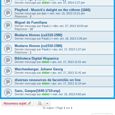
Dernier message par
didier
«
lun. avr. 07, 2014 2:27 pm
Playford - Musick's delight on the cithren (1666)
Dernier message par
jluis
«
ven. nov. 15, 2013 12:21 pm
Réponses :
2
Miguel de Fuenllana
Dernier message par
Paulo:)
«
dim. oct. 27, 2013 10:03 am
Réponses :
10
Mudarra Alonso (ca1510-1580)
Dernier message par
Paulo:)
«
ven. oct. 18, 2013 3:28 pm
Mudarra Alonso (ca1510-1580)
Dernier message par
Paulo:)
«
jeu. oct. 17, 2013 1:27 pm
Réponses :
1
Biblioteca Digital Hispanica
Dernier message par
didier
«
jeu. oct. 17, 2013 11:51 am
Weichenberger, Johann Georg
Dernier message par
didier
«
jeu. oct. 17, 2013 11:41 am
diverses ressources de facsimilés on line
Dernier message par
didier
«
jeu. oct. 17, 2013 11:24 am
Sanz, Gaspar(1640-1710-esp)
Dernier message par
didier
«
mer. oct. 16, 2013 9:50 pm
Nouveau sujet
31 sujets • Page
1
sur
1