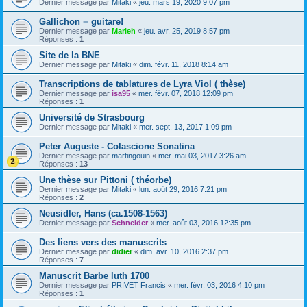
Dernier message par
Mitaki
«
jeu. mars 19, 2020 9:07 pm
Gallichon = guitare!
Dernier message par
Marieh
«
jeu. avr. 25, 2019 8:57 pm
Réponses :
1
Site de la BNE
Dernier message par
Mitaki
«
dim. févr. 11, 2018 8:14 am
Transcriptions de tablatures de Lyra Viol ( thèse)
Dernier message par
isa95
«
mer. févr. 07, 2018 12:09 pm
Réponses :
1
Université de Strasbourg
Dernier message par
Mitaki
«
mer. sept. 13, 2017 1:09 pm
Peter Auguste - Colascione Sonatina
Dernier message par
martingouin
«
mer. mai 03, 2017 3:26 am
Réponses :
13
Une thèse sur Pittoni ( théorbe)
Dernier message par
Mitaki
«
lun. août 29, 2016 7:21 pm
Réponses :
2
Neusidler, Hans (ca.1508-1563)
Dernier message par
Schneider
«
mer. août 03, 2016 12:35 pm
Des liens vers des manuscrits
Dernier message par
didier
«
dim. avr. 10, 2016 2:37 pm
Réponses :
7
Manuscrit Barbe luth 1700
Dernier message par
PRIVET Francis
«
mer. févr. 03, 2016 4:10 pm
Réponses :
1