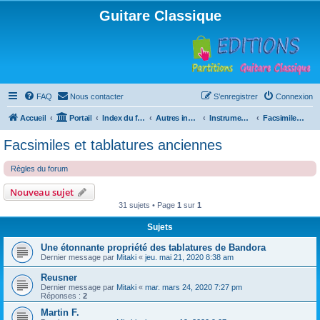
Guitare Classique
FAQ
Nous contacter
S’enregistrer
Connexion
Accueil
Portail
Index du forum
Autres instruments à cordes pincées, ou styles
Instruments anciens
Facsimiles et tablatures anciennes
Facsimiles et tablatures anciennes
Règles du forum
Nouveau sujet
31 sujets • Page
1
sur
1
Sujets
Une étonnante propriété des tablatures de Bandora
Dernier message par
Mitaki
«
jeu. mai 21, 2020 8:38 am
Reusner
Dernier message par
Mitaki
«
mar. mars 24, 2020 7:27 pm
Réponses :
2
Martin F.