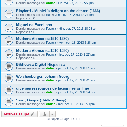
Dernier message par
didier
«
lun. avr. 07, 2014 2:27 pm
Playford - Musick's delight on the cithren (1666)
Dernier message par
jluis
«
ven. nov. 15, 2013 12:21 pm
Réponses :
2
Miguel de Fuenllana
Dernier message par
Paulo:)
«
dim. oct. 27, 2013 10:03 am
Réponses :
10
Mudarra Alonso (ca1510-1580)
Dernier message par
Paulo:)
«
ven. oct. 18, 2013 3:28 pm
Mudarra Alonso (ca1510-1580)
Dernier message par
Paulo:)
«
jeu. oct. 17, 2013 1:27 pm
Réponses :
1
Biblioteca Digital Hispanica
Dernier message par
didier
«
jeu. oct. 17, 2013 11:51 am
Weichenberger, Johann Georg
Dernier message par
didier
«
jeu. oct. 17, 2013 11:41 am
diverses ressources de facsimilés on line
Dernier message par
didier
«
jeu. oct. 17, 2013 11:24 am
Sanz, Gaspar(1640-1710-esp)
Dernier message par
didier
«
mer. oct. 16, 2013 9:50 pm
Nouveau sujet
31 sujets • Page
1
sur
1