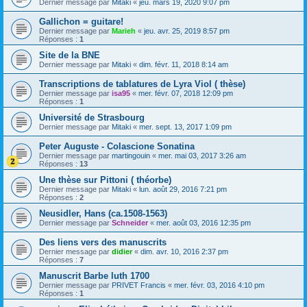
Dernier message par
Mitaki
«
jeu. mars 19, 2020 9:07 pm
Gallichon = guitare!
Dernier message par
Marieh
«
jeu. avr. 25, 2019 8:57 pm
Réponses :
1
Site de la BNE
Dernier message par
Mitaki
«
dim. févr. 11, 2018 8:14 am
Transcriptions de tablatures de Lyra Viol ( thèse)
Dernier message par
isa95
«
mer. févr. 07, 2018 12:09 pm
Réponses :
1
Université de Strasbourg
Dernier message par
Mitaki
«
mer. sept. 13, 2017 1:09 pm
Peter Auguste - Colascione Sonatina
Dernier message par
martingouin
«
mer. mai 03, 2017 3:26 am
Réponses :
13
Une thèse sur Pittoni ( théorbe)
Dernier message par
Mitaki
«
lun. août 29, 2016 7:21 pm
Réponses :
2
Neusidler, Hans (ca.1508-1563)
Dernier message par
Schneider
«
mer. août 03, 2016 12:35 pm
Des liens vers des manuscrits
Dernier message par
didier
«
dim. avr. 10, 2016 2:37 pm
Réponses :
7
Manuscrit Barbe luth 1700
Dernier message par
PRIVET Francis
«
mer. févr. 03, 2016 4:10 pm
Réponses :
1