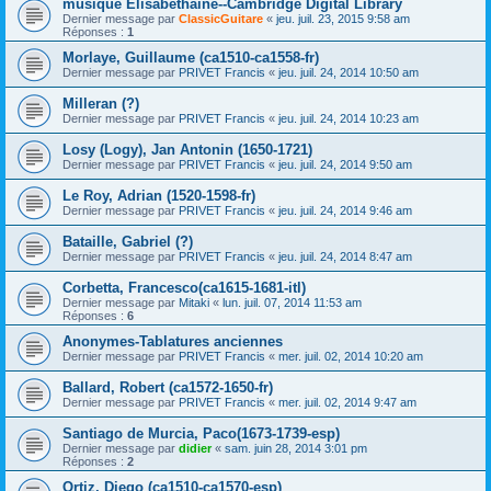
musique Elisabéthaine--Cambridge Digital Library
Dernier message par
ClassicGuitare
«
jeu. juil. 23, 2015 9:58 am
Réponses :
1
Morlaye, Guillaume (ca1510-ca1558-fr)
Dernier message par
PRIVET Francis
«
jeu. juil. 24, 2014 10:50 am
Milleran (?)
Dernier message par
PRIVET Francis
«
jeu. juil. 24, 2014 10:23 am
Losy (Logy), Jan Antonin (1650-1721)
Dernier message par
PRIVET Francis
«
jeu. juil. 24, 2014 9:50 am
Le Roy, Adrian (1520-1598-fr)
Dernier message par
PRIVET Francis
«
jeu. juil. 24, 2014 9:46 am
Bataille, Gabriel (?)
Dernier message par
PRIVET Francis
«
jeu. juil. 24, 2014 8:47 am
Corbetta, Francesco(ca1615-1681-itl)
Dernier message par
Mitaki
«
lun. juil. 07, 2014 11:53 am
Réponses :
6
Anonymes-Tablatures anciennes
Dernier message par
PRIVET Francis
«
mer. juil. 02, 2014 10:20 am
Ballard, Robert (ca1572-1650-fr)
Dernier message par
PRIVET Francis
«
mer. juil. 02, 2014 9:47 am
Santiago de Murcia, Paco(1673-1739-esp)
Dernier message par
didier
«
sam. juin 28, 2014 3:01 pm
Réponses :
2
Ortiz, Diego (ca1510-ca1570-esp)