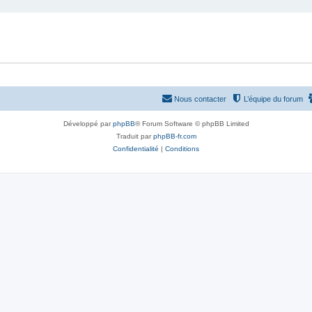
Nous contacter
L’équipe du forum
Développé par
phpBB
® Forum Software © phpBB Limited
Traduit par
phpBB-fr.com
Confidentialité
|
Conditions