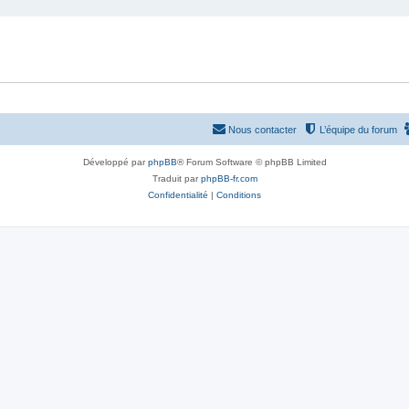
Nous contacter
L’équipe du forum
Développé par
phpBB
® Forum Software © phpBB Limited
Traduit par
phpBB-fr.com
Confidentialité
|
Conditions