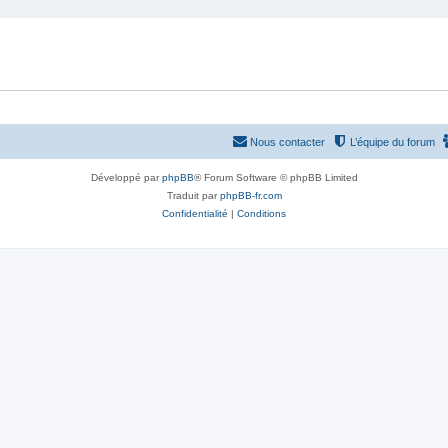
Nous contacter
L’équipe du forum
Développé par
phpBB
® Forum Software © phpBB Limited
Traduit par
phpBB-fr.com
Confidentialité
|
Conditions