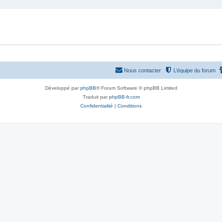
Nous contacter
L’équipe du forum
Développé par
phpBB
® Forum Software © phpBB Limited
Traduit par
phpBB-fr.com
Confidentialité
|
Conditions