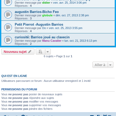
Dernier message par
didier
«
ven. avr. 25, 2014 3:06 pm
Réponses :
4
augustin Barrios-Bicho Feo
Dernier message par
globule
«
dim. oct. 27, 2013 2:38 pm
Réponses :
3
Petit Pierrot -Augustin Barrios
Dernier message par
Do
«
ven. oct. 25, 2013 3:55 pm
Réponses :
4
curiosité: Barrios joué au clavecin
Dernier message par
Manu Cavalier
«
lun. oct. 21, 2013 6:13 pm
Réponses :
2
Nouveau sujet
6 sujets • Page
1
sur
1
Aller à
QUI EST EN LIGNE
Utilisateurs parcourant ce forum : Aucun utilisateur enregistré et 1 invité
PERMISSIONS DU FORUM
Vous
ne pouvez pas
poster de nouveaux sujets
Vous
ne pouvez pas
répondre aux sujets
Vous
ne pouvez pas
modifier vos messages
Vous
ne pouvez pas
supprimer vos messages
Vous
ne pouvez pas
joindre des fichiers