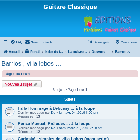
Guitare Classique
FAQ
Nous contacter
S’enregistrer
Connexion
Accueil
Portail
Index du forum
La guitare : instrument, cours et théorie
Oeuvres à la loupe
Barrios , villa lobos ...
Barrios , villa lobos ...
Règles du forum
Nouveau sujet
6 sujets • Page
1
sur
1
Sujets
Falla Hommage à Debussy ... à la loupe
Dernier message par
Do
«
lun. avr. 04, 2016 8:00 pm
Réponses :
13
Ponce Manuel, Préludes ... à la loupe
Dernier message par
Do
«
sam. mars 21, 2015 3:18 pm
Réponses :
12
Curiosité : simples de villa Lobos (manuscript)