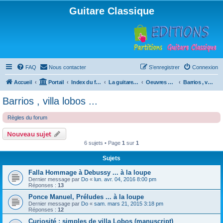
Guitare Classique
FAQ
Nous contacter
S’enregistrer
Connexion
Accueil
Portail
Index du forum
La guitare : instrument, cours et théorie
Oeuvres à la loupe
Barrios , villa lobos ...
Barrios , villa lobos ...
Règles du forum
Nouveau sujet
6 sujets • Page
1
sur
1
Sujets
Falla Hommage à Debussy ... à la loupe
Dernier message par
Do
«
lun. avr. 04, 2016 8:00 pm
Réponses :
13
Ponce Manuel, Préludes ... à la loupe
Dernier message par
Do
«
sam. mars 21, 2015 3:18 pm
Réponses :
12
Curiosité : simples de villa Lobos (manuscript)