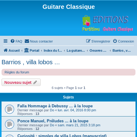
Guitare Classique
FAQ
Nous contacter
S’enregistrer
Connexion
Accueil
Portail
Index du forum
La guitare : instrument, cours et théorie
Oeuvres à la loupe
Barrios , villa lobos ...
Barrios , villa lobos ...
Règles du forum
Nouveau sujet
6 sujets • Page
1
sur
1
Sujets
Falla Hommage à Debussy ... à la loupe
Dernier message par
Do
«
lun. avr. 04, 2016 8:00 pm
Réponses :
13
Ponce Manuel, Préludes ... à la loupe
Dernier message par
Do
«
sam. mars 21, 2015 3:18 pm
Réponses :
12
Curiosité : simples de villa Lobos (manuscript)