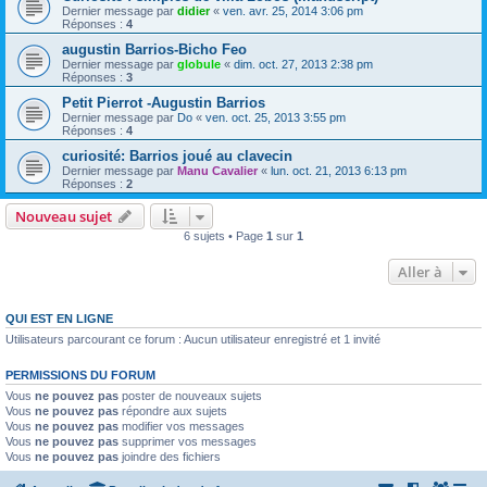
Dernier message par
didier
«
ven. avr. 25, 2014 3:06 pm
Réponses :
4
augustin Barrios-Bicho Feo
Dernier message par
globule
«
dim. oct. 27, 2013 2:38 pm
Réponses :
3
Petit Pierrot -Augustin Barrios
Dernier message par
Do
«
ven. oct. 25, 2013 3:55 pm
Réponses :
4
curiosité: Barrios joué au clavecin
Dernier message par
Manu Cavalier
«
lun. oct. 21, 2013 6:13 pm
Réponses :
2
Nouveau sujet
6 sujets • Page
1
sur
1
Aller à
QUI EST EN LIGNE
Utilisateurs parcourant ce forum : Aucun utilisateur enregistré et 1 invité
PERMISSIONS DU FORUM
Vous
ne pouvez pas
poster de nouveaux sujets
Vous
ne pouvez pas
répondre aux sujets
Vous
ne pouvez pas
modifier vos messages
Vous
ne pouvez pas
supprimer vos messages
Vous
ne pouvez pas
joindre des fichiers