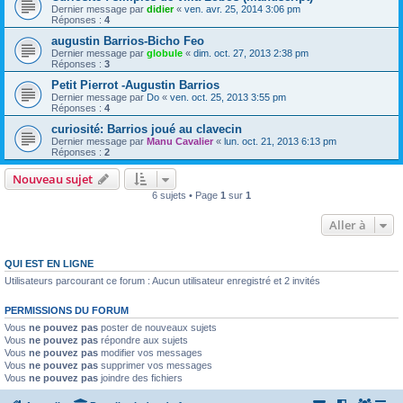
Dernier message par
didier
«
ven. avr. 25, 2014 3:06 pm
Réponses :
4
augustin Barrios-Bicho Feo
Dernier message par
globule
«
dim. oct. 27, 2013 2:38 pm
Réponses :
3
Petit Pierrot -Augustin Barrios
Dernier message par
Do
«
ven. oct. 25, 2013 3:55 pm
Réponses :
4
curiosité: Barrios joué au clavecin
Dernier message par
Manu Cavalier
«
lun. oct. 21, 2013 6:13 pm
Réponses :
2
Nouveau sujet
6 sujets • Page
1
sur
1
Aller à
QUI EST EN LIGNE
Utilisateurs parcourant ce forum : Aucun utilisateur enregistré et 2 invités
PERMISSIONS DU FORUM
Vous
ne pouvez pas
poster de nouveaux sujets
Vous
ne pouvez pas
répondre aux sujets
Vous
ne pouvez pas
modifier vos messages
Vous
ne pouvez pas
supprimer vos messages
Vous
ne pouvez pas
joindre des fichiers