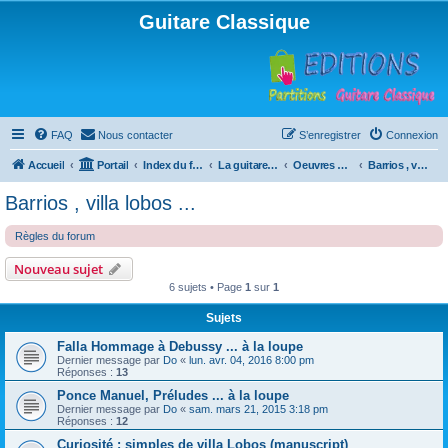
Guitare Classique
FAQ
Nous contacter
S’enregistrer
Connexion
Accueil
Portail
Index du forum
La guitare : instrument, cours et théorie
Oeuvres à la loupe
Barrios , villa lobos ...
Barrios , villa lobos ...
Règles du forum
Nouveau sujet
6 sujets • Page
1
sur
1
Sujets
Falla Hommage à Debussy ... à la loupe
Dernier message par
Do
«
lun. avr. 04, 2016 8:00 pm
Réponses :
13
Ponce Manuel, Préludes ... à la loupe
Dernier message par
Do
«
sam. mars 21, 2015 3:18 pm
Réponses :
12
Curiosité : simples de villa Lobos (manuscript)