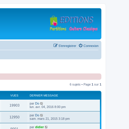
S’enregistrer
Connexion
6 sujets • Page
1
sur
1
VUES
DERNIER MESSAGE
D
par
Do
V
19903
e
lun. avr. 04, 2016 8:00 pm
r
u
n
D
par
Do
V
12950
i
e
sam. mars 21, 2015 3:18 pm
e
e
r
r
u
n
D
par
didier
s
m
V
i