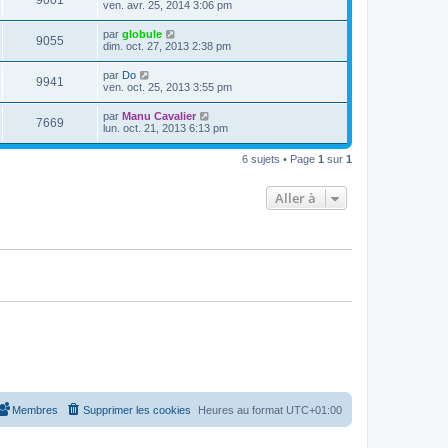
9001
e
ven. avr. 25, 2014 3:06 pm
e
e
e
r
s
r
u
n
s
D
par
globule
s
m
V
9055
i
a
e
dim. oct. 27, 2013 2:38 pm
e
e
e
g
r
s
r
u
e
n
s
D
par
Do
s
m
V
9941
i
a
e
ven. oct. 25, 2013 3:55 pm
e
e
e
g
r
s
r
u
e
n
s
D
par
Manu Cavalier
s
m
V
7669
i
a
e
lun. oct. 21, 2013 6:13 pm
e
e
e
g
r
s
r
u
e
n
s
s
m
6 sujets • Page
1
sur
1
i
a
e
e
e
g
s
r
e
s
Aller à
s
m
a
e
g
s
e
s
a
g
e
Membres
Supprimer les cookies
Heures au format
UTC+01:00