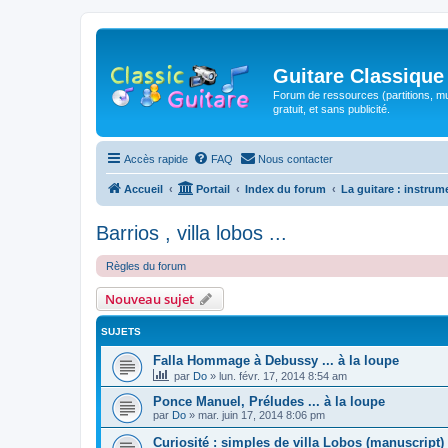
Guitare Classique
Forum de ressources (partitions, mu
gratuit, et sans publicité.
Accès rapide
FAQ
Nous contacter
Accueil
Portail
Index du forum
La guitare : instrum
Barrios , villa lobos ...
Règles du forum
Nouveau sujet
SUJETS
Falla Hommage à Debussy ... à la loupe
par
Do
»
lun. févr. 17, 2014 8:54 am
Ponce Manuel, Préludes ... à la loupe
par
Do
»
mar. juin 17, 2014 8:06 pm
Curiosité : simples de villa Lobos (manuscript)