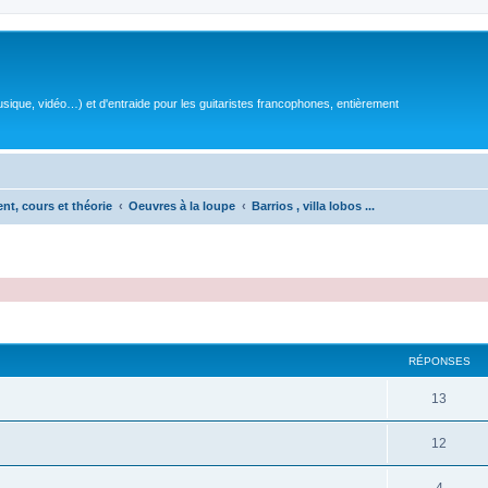
sique, vidéo…) et d'entraide pour les guitaristes francophones, entièrement
ent, cours et théorie
Oeuvres à la loupe
Barrios , villa lobos ...
RÉPONSES
R
13
é
R
12
p
é
o
R