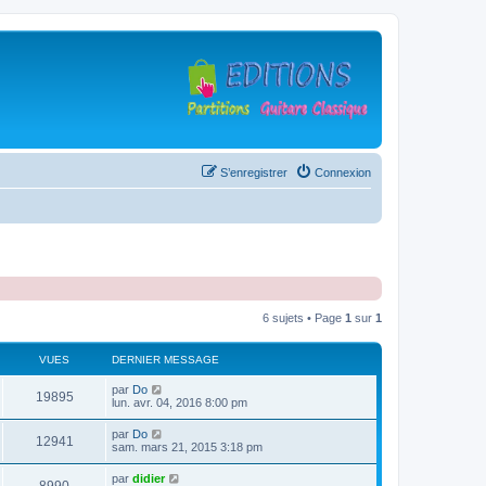
S’enregistrer
Connexion
6 sujets • Page
1
sur
1
VUES
DERNIER MESSAGE
D
par
Do
V
19895
e
lun. avr. 04, 2016 8:00 pm
r
u
n
D
par
Do
V
12941
i
e
sam. mars 21, 2015 3:18 pm
e
e
r
r
u
n
D
par
didier
s
m
V
i