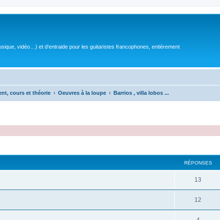
sique, vidéo…) et d'entraide pour les guitaristes francophones, entièrement
ent, cours et théorie
Oeuvres à la loupe
Barrios , villa lobos ...
RÉPONSES
R
13
é
R
12
p
é
o
R