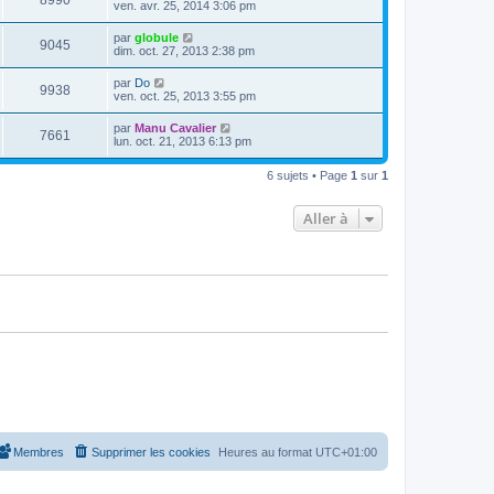
8990
e
ven. avr. 25, 2014 3:06 pm
e
e
e
r
s
r
u
n
s
D
par
globule
s
m
V
9045
i
a
e
dim. oct. 27, 2013 2:38 pm
e
e
e
g
r
s
r
u
e
n
s
D
par
Do
s
m
V
9938
i
a
e
ven. oct. 25, 2013 3:55 pm
e
e
e
g
r
s
r
u
e
n
s
D
par
Manu Cavalier
s
m
V
7661
i
a
e
lun. oct. 21, 2013 6:13 pm
e
e
e
g
r
s
r
u
e
n
s
s
m
6 sujets • Page
1
sur
1
i
a
e
e
e
g
s
r
e
s
Aller à
s
m
a
e
g
s
e
s
a
g
e
Membres
Supprimer les cookies
Heures au format
UTC+01:00