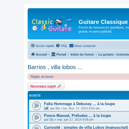
Guitare Classique
Forum de ressources (partitions, mu
gratuit, et sans publicité.
Accès rapide
FAQ
Nous contacter
Accueil
Portail
Index du forum
La guitare : instrum
Barrios , villa lobos ...
Règles du forum
Nouveau sujet
SUJETS
Falla Hommage à Debussy ... à la loupe
par
Do
»
lun. févr. 17, 2014 8:54 am
Ponce Manuel, Préludes ... à la loupe
par
Do
»
mar. juin 17, 2014 8:06 pm
Curiosité : simples de villa Lobos (manuscript)