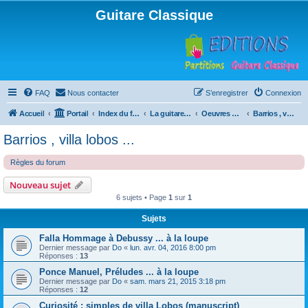
Guitare Classique
FAQ
Nous contacter
S’enregistrer
Connexion
Accueil
Portail
Index du forum
La guitare : instrument, cours et théorie
Oeuvres à la loupe
Barrios , villa lobos ...
Barrios , villa lobos ...
Règles du forum
Nouveau sujet
6 sujets • Page
1
sur
1
Sujets
Falla Hommage à Debussy ... à la loupe
Dernier message par
Do
«
lun. avr. 04, 2016 8:00 pm
Réponses :
13
Ponce Manuel, Préludes ... à la loupe
Dernier message par
Do
«
sam. mars 21, 2015 3:18 pm
Réponses :
12
Curiosité : simples de villa Lobos (manuscript)