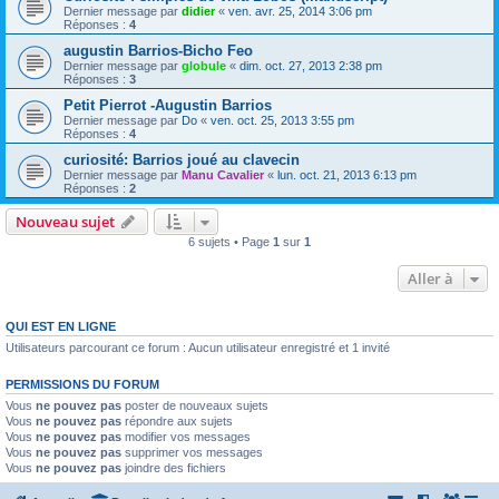
Dernier message par
didier
«
ven. avr. 25, 2014 3:06 pm
Réponses :
4
augustin Barrios-Bicho Feo
Dernier message par
globule
«
dim. oct. 27, 2013 2:38 pm
Réponses :
3
Petit Pierrot -Augustin Barrios
Dernier message par
Do
«
ven. oct. 25, 2013 3:55 pm
Réponses :
4
curiosité: Barrios joué au clavecin
Dernier message par
Manu Cavalier
«
lun. oct. 21, 2013 6:13 pm
Réponses :
2
Nouveau sujet
6 sujets • Page
1
sur
1
Aller à
QUI EST EN LIGNE
Utilisateurs parcourant ce forum : Aucun utilisateur enregistré et 1 invité
PERMISSIONS DU FORUM
Vous
ne pouvez pas
poster de nouveaux sujets
Vous
ne pouvez pas
répondre aux sujets
Vous
ne pouvez pas
modifier vos messages
Vous
ne pouvez pas
supprimer vos messages
Vous
ne pouvez pas
joindre des fichiers