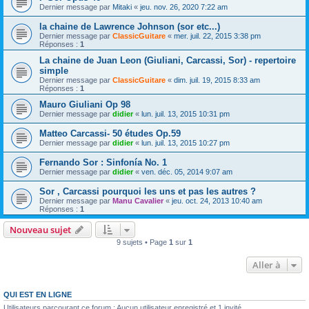
Dernier message par
Mitaki
«
jeu. nov. 26, 2020 7:22 am
la chaine de Lawrence Johnson (sor etc...)
Dernier message par
ClassicGuitare
«
mer. juil. 22, 2015 3:38 pm
Réponses :
1
La chaine de Juan Leon (Giuliani, Carcassi, Sor) - repertoire
simple
Dernier message par
ClassicGuitare
«
dim. juil. 19, 2015 8:33 am
Réponses :
1
Mauro Giuliani Op 98
Dernier message par
didier
«
lun. juil. 13, 2015 10:31 pm
Matteo Carcassi- 50 études Op.59
Dernier message par
didier
«
lun. juil. 13, 2015 10:27 pm
Fernando Sor : Sinfonía No. 1
Dernier message par
didier
«
ven. déc. 05, 2014 9:07 am
Sor , Carcassi pourquoi les uns et pas les autres ?
Dernier message par
Manu Cavalier
«
jeu. oct. 24, 2013 10:40 am
Réponses :
1
Nouveau sujet
9 sujets • Page
1
sur
1
Aller à
QUI EST EN LIGNE
Utilisateurs parcourant ce forum : Aucun utilisateur enregistré et 1 invité