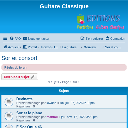
Guitare Classique
FAQ
Nous contacter
S’enregistrer
Connexion
Accueil
Portail
Index du forum
La guitare : instrument, cours et théorie
Oeuvres à la loupe
Sor et consort
Sor et consort
Règles du forum
Nouveau sujet
9 sujets • Page
1
sur
1
Sujets
Devinette
Dernier message par
lowden
«
lun. juil. 27, 2026 5:19 pm
Réponses :
9
Sor et le piano
Dernier message par
manuel
«
jeu. nov. 17, 2022 3:22 pm
Réponses :
6
F Sor Opus 46