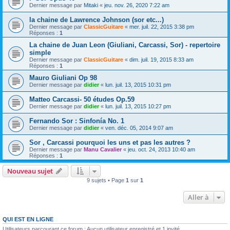
Dernier message par
Mitaki
«
jeu. nov. 26, 2020 7:22 am
la chaine de Lawrence Johnson (sor etc...)
Dernier message par
ClassicGuitare
«
mer. juil. 22, 2015 3:38 pm
Réponses :
1
La chaine de Juan Leon (Giuliani, Carcassi, Sor) - repertoire
simple
Dernier message par
ClassicGuitare
«
dim. juil. 19, 2015 8:33 am
Réponses :
1
Mauro Giuliani Op 98
Dernier message par
didier
«
lun. juil. 13, 2015 10:31 pm
Matteo Carcassi- 50 études Op.59
Dernier message par
didier
«
lun. juil. 13, 2015 10:27 pm
Fernando Sor : Sinfonía No. 1
Dernier message par
didier
«
ven. déc. 05, 2014 9:07 am
Sor , Carcassi pourquoi les uns et pas les autres ?
Dernier message par
Manu Cavalier
«
jeu. oct. 24, 2013 10:40 am
Réponses :
1
Nouveau sujet
9 sujets • Page
1
sur
1
Aller à
QUI EST EN LIGNE
Utilisateurs parcourant ce forum : Aucun utilisateur enregistré et 1 invité