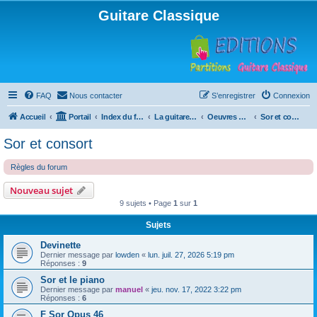
Guitare Classique
FAQ
Nous contacter
S’enregistrer
Connexion
Accueil
Portail
Index du forum
La guitare : instrument, cours et théorie
Oeuvres à la loupe
Sor et consort
Sor et consort
Règles du forum
Nouveau sujet
9 sujets • Page
1
sur
1
Sujets
Devinette
Dernier message par
lowden
«
lun. juil. 27, 2026 5:19 pm
Réponses :
9
Sor et le piano
Dernier message par
manuel
«
jeu. nov. 17, 2022 3:22 pm
Réponses :
6
F Sor Opus 46