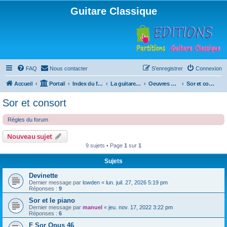
Guitare Classique
FAQ
Nous contacter
S’enregistrer
Connexion
Accueil
Portail
Index du forum
La guitare : instrument, cours et théorie
Oeuvres à la loupe
Sor et consort
Sor et consort
Règles du forum
Nouveau sujet
9 sujets • Page
1
sur
1
Sujets
Devinette
Dernier message par
lowden
«
lun. juil. 27, 2026 5:19 pm
Réponses :
9
Sor et le piano
Dernier message par
manuel
«
jeu. nov. 17, 2022 3:22 pm
Réponses :
6
F Sor Opus 46