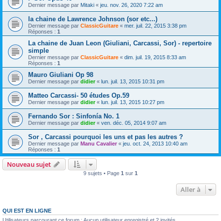
Dernier message par
Mitaki
«
jeu. nov. 26, 2020 7:22 am
la chaine de Lawrence Johnson (sor etc...)
Dernier message par
ClassicGuitare
«
mer. juil. 22, 2015 3:38 pm
Réponses :
1
La chaine de Juan Leon (Giuliani, Carcassi, Sor) - repertoire
simple
Dernier message par
ClassicGuitare
«
dim. juil. 19, 2015 8:33 am
Réponses :
1
Mauro Giuliani Op 98
Dernier message par
didier
«
lun. juil. 13, 2015 10:31 pm
Matteo Carcassi- 50 études Op.59
Dernier message par
didier
«
lun. juil. 13, 2015 10:27 pm
Fernando Sor : Sinfonía No. 1
Dernier message par
didier
«
ven. déc. 05, 2014 9:07 am
Sor , Carcassi pourquoi les uns et pas les autres ?
Dernier message par
Manu Cavalier
«
jeu. oct. 24, 2013 10:40 am
Réponses :
1
Nouveau sujet
9 sujets • Page
1
sur
1
Aller à
QUI EST EN LIGNE
Utilisateurs parcourant ce forum : Aucun utilisateur enregistré et 2 invités