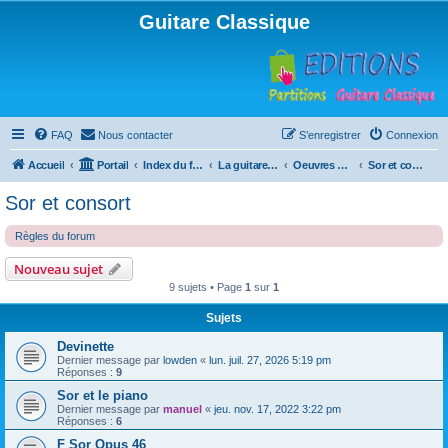
Guitare Classique
FAQ
Nous contacter
S’enregistrer
Connexion
Accueil
Portail
Index du forum
La guitare : instrument, cours et théorie
Oeuvres à la loupe
Sor et consort
Sor et consort
Règles du forum
Nouveau sujet
9 sujets • Page
1
sur
1
Sujets
Devinette
Dernier message par
lowden
«
lun. juil. 27, 2026 5:19 pm
Réponses :
9
Sor et le piano
Dernier message par
manuel
«
jeu. nov. 17, 2022 3:22 pm
Réponses :
6
F Sor Opus 46