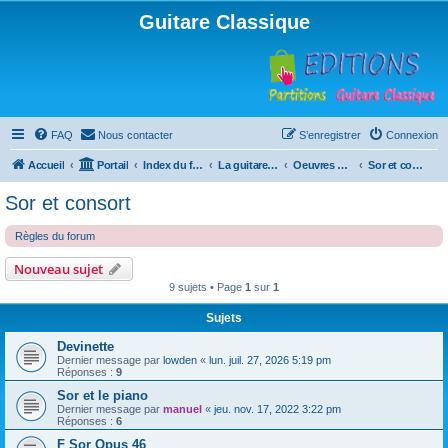
Guitare Classique
FAQ
Nous contacter
S’enregistrer
Connexion
Accueil
Portail
Index du forum
La guitare : instrument, cours et théorie
Oeuvres à la loupe
Sor et consort
Sor et consort
Règles du forum
Nouveau sujet
9 sujets • Page
1
sur
1
Sujets
Devinette
Dernier message par
lowden
«
lun. juil. 27, 2026 5:19 pm
Réponses :
9
Sor et le piano
Dernier message par
manuel
«
jeu. nov. 17, 2022 3:22 pm
Réponses :
6
F Sor Opus 46