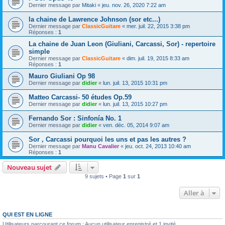
Dernier message par
Mitaki
«
jeu. nov. 26, 2020 7:22 am
la chaine de Lawrence Johnson (sor etc...)
Dernier message par
ClassicGuitare
«
mer. juil. 22, 2015 3:38 pm
Réponses :
1
La chaine de Juan Leon (Giuliani, Carcassi, Sor) - repertoire
simple
Dernier message par
ClassicGuitare
«
dim. juil. 19, 2015 8:33 am
Réponses :
1
Mauro Giuliani Op 98
Dernier message par
didier
«
lun. juil. 13, 2015 10:31 pm
Matteo Carcassi- 50 études Op.59
Dernier message par
didier
«
lun. juil. 13, 2015 10:27 pm
Fernando Sor : Sinfonía No. 1
Dernier message par
didier
«
ven. déc. 05, 2014 9:07 am
Sor , Carcassi pourquoi les uns et pas les autres ?
Dernier message par
Manu Cavalier
«
jeu. oct. 24, 2013 10:40 am
Réponses :
1
Nouveau sujet
9 sujets • Page
1
sur
1
Aller à
QUI EST EN LIGNE
Utilisateurs parcourant ce forum : Aucun utilisateur enregistré et 1 invité