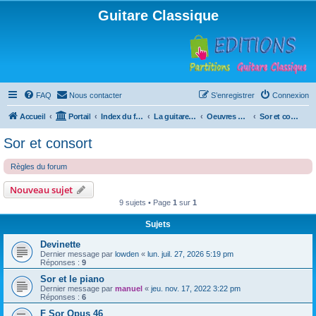
Guitare Classique
FAQ
Nous contacter
S’enregistrer
Connexion
Accueil
Portail
Index du forum
La guitare : instrument, cours et théorie
Oeuvres à la loupe
Sor et consort
Sor et consort
Règles du forum
Nouveau sujet
9 sujets • Page
1
sur
1
Sujets
Devinette
Dernier message par
lowden
«
lun. juil. 27, 2026 5:19 pm
Réponses :
9
Sor et le piano
Dernier message par
manuel
«
jeu. nov. 17, 2022 3:22 pm
Réponses :
6
F Sor Opus 46