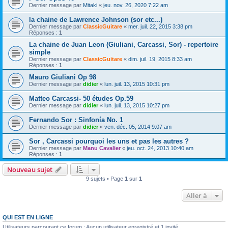
Dernier message par
Mitaki
«
jeu. nov. 26, 2020 7:22 am
la chaine de Lawrence Johnson (sor etc...)
Dernier message par
ClassicGuitare
«
mer. juil. 22, 2015 3:38 pm
Réponses :
1
La chaine de Juan Leon (Giuliani, Carcassi, Sor) - repertoire
simple
Dernier message par
ClassicGuitare
«
dim. juil. 19, 2015 8:33 am
Réponses :
1
Mauro Giuliani Op 98
Dernier message par
didier
«
lun. juil. 13, 2015 10:31 pm
Matteo Carcassi- 50 études Op.59
Dernier message par
didier
«
lun. juil. 13, 2015 10:27 pm
Fernando Sor : Sinfonía No. 1
Dernier message par
didier
«
ven. déc. 05, 2014 9:07 am
Sor , Carcassi pourquoi les uns et pas les autres ?
Dernier message par
Manu Cavalier
«
jeu. oct. 24, 2013 10:40 am
Réponses :
1
Nouveau sujet
9 sujets • Page
1
sur
1
Aller à
QUI EST EN LIGNE
Utilisateurs parcourant ce forum : Aucun utilisateur enregistré et 1 invité