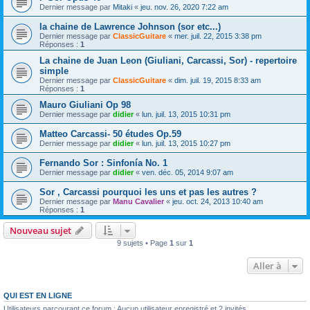
Dernier message par
Mitaki
«
jeu. nov. 26, 2020 7:22 am
la chaine de Lawrence Johnson (sor etc...)
Dernier message par
ClassicGuitare
«
mer. juil. 22, 2015 3:38 pm
Réponses :
1
La chaine de Juan Leon (Giuliani, Carcassi, Sor) - repertoire
simple
Dernier message par
ClassicGuitare
«
dim. juil. 19, 2015 8:33 am
Réponses :
1
Mauro Giuliani Op 98
Dernier message par
didier
«
lun. juil. 13, 2015 10:31 pm
Matteo Carcassi- 50 études Op.59
Dernier message par
didier
«
lun. juil. 13, 2015 10:27 pm
Fernando Sor : Sinfonía No. 1
Dernier message par
didier
«
ven. déc. 05, 2014 9:07 am
Sor , Carcassi pourquoi les uns et pas les autres ?
Dernier message par
Manu Cavalier
«
jeu. oct. 24, 2013 10:40 am
Réponses :
1
Nouveau sujet
9 sujets • Page
1
sur
1
Aller à
QUI EST EN LIGNE
Utilisateurs parcourant ce forum : Aucun utilisateur enregistré et 2 invités