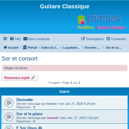
Guitare Classique
FAQ
Nous contacter
S’enregistrer
Connexion
Accueil
Portail
Index du forum
La guitare : instrument, cours et théorie
Oeuvres à la loupe
Sor et consort
Sor et consort
Règles du forum
Nouveau sujet
9 sujets • Page
1
sur
1
Sujets
Devinette
Dernier message par
lowden
«
lun. juil. 27, 2026 5:19 pm
Réponses :
9
Sor et le piano
Dernier message par
manuel
«
jeu. nov. 17, 2022 3:22 pm
Réponses :
6
F Sor Opus 46