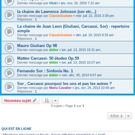
Dernier message par
Mitaki
«
jeu. nov. 26, 2020 7:22 am
la chaine de Lawrence Johnson (sor etc...)
Dernier message par
ClassicGuitare
«
mer. juil. 22, 2015 3:38 pm
Réponses :
1
La chaine de Juan Leon (Giuliani, Carcassi, Sor) - repertoire
simple
Dernier message par
ClassicGuitare
«
dim. juil. 19, 2015 8:33 am
Réponses :
1
Mauro Giuliani Op 98
Dernier message par
didier
«
lun. juil. 13, 2015 10:31 pm
Matteo Carcassi- 50 études Op.59
Dernier message par
didier
«
lun. juil. 13, 2015 10:27 pm
Fernando Sor : Sinfonía No. 1
Dernier message par
didier
«
ven. déc. 05, 2014 9:07 am
Sor , Carcassi pourquoi les uns et pas les autres ?
Dernier message par
Manu Cavalier
«
jeu. oct. 24, 2013 10:40 am
Réponses :
1
Nouveau sujet
9 sujets • Page
1
sur
1
Aller à
QUI EST EN LIGNE
Utilisateurs parcourant ce forum : Aucun utilisateur enregistré et 1 invité