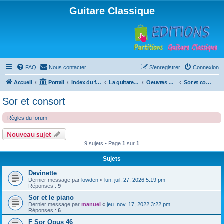
Guitare Classique
FAQ
Nous contacter
S’enregistrer
Connexion
Accueil
Portail
Index du forum
La guitare : instrument, cours et théorie
Oeuvres à la loupe
Sor et consort
Sor et consort
Règles du forum
Nouveau sujet
9 sujets • Page
1
sur
1
Sujets
Devinette
Dernier message par
lowden
«
lun. juil. 27, 2026 5:19 pm
Réponses :
9
Sor et le piano
Dernier message par
manuel
«
jeu. nov. 17, 2022 3:22 pm
Réponses :
6
F Sor Opus 46