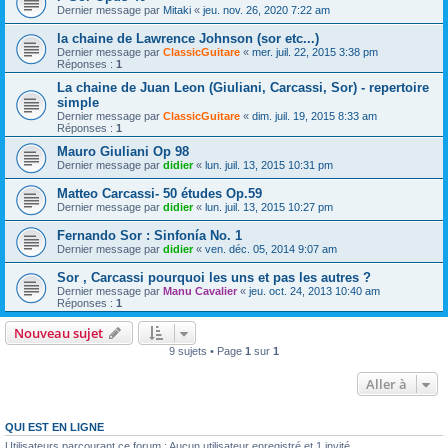
Dernier message par
Mitaki
«
jeu. nov. 26, 2020 7:22 am
la chaine de Lawrence Johnson (sor etc...)
Dernier message par
ClassicGuitare
«
mer. juil. 22, 2015 3:38 pm
Réponses :
1
La chaine de Juan Leon (Giuliani, Carcassi, Sor) - repertoire
simple
Dernier message par
ClassicGuitare
«
dim. juil. 19, 2015 8:33 am
Réponses :
1
Mauro Giuliani Op 98
Dernier message par
didier
«
lun. juil. 13, 2015 10:31 pm
Matteo Carcassi- 50 études Op.59
Dernier message par
didier
«
lun. juil. 13, 2015 10:27 pm
Fernando Sor : Sinfonía No. 1
Dernier message par
didier
«
ven. déc. 05, 2014 9:07 am
Sor , Carcassi pourquoi les uns et pas les autres ?
Dernier message par
Manu Cavalier
«
jeu. oct. 24, 2013 10:40 am
Réponses :
1
Nouveau sujet
9 sujets • Page
1
sur
1
Aller à
QUI EST EN LIGNE
Utilisateurs parcourant ce forum : Aucun utilisateur enregistré et 1 invité