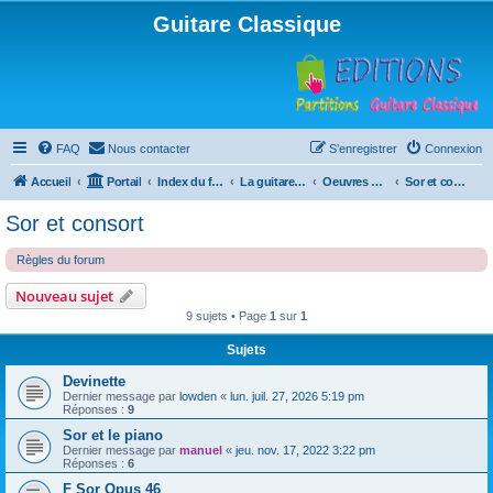
Guitare Classique
FAQ
Nous contacter
S’enregistrer
Connexion
Accueil
Portail
Index du forum
La guitare : instrument, cours et théorie
Oeuvres à la loupe
Sor et consort
Sor et consort
Règles du forum
Nouveau sujet
9 sujets • Page
1
sur
1
Sujets
Devinette
Dernier message par
lowden
«
lun. juil. 27, 2026 5:19 pm
Réponses :
9
Sor et le piano
Dernier message par
manuel
«
jeu. nov. 17, 2022 3:22 pm
Réponses :
6
F Sor Opus 46