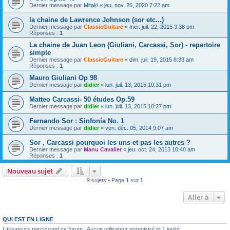
Dernier message par
Mitaki
«
jeu. nov. 26, 2020 7:22 am
la chaine de Lawrence Johnson (sor etc...)
Dernier message par
ClassicGuitare
«
mer. juil. 22, 2015 3:38 pm
Réponses :
1
La chaine de Juan Leon (Giuliani, Carcassi, Sor) - repertoire
simple
Dernier message par
ClassicGuitare
«
dim. juil. 19, 2015 8:33 am
Réponses :
1
Mauro Giuliani Op 98
Dernier message par
didier
«
lun. juil. 13, 2015 10:31 pm
Matteo Carcassi- 50 études Op.59
Dernier message par
didier
«
lun. juil. 13, 2015 10:27 pm
Fernando Sor : Sinfonía No. 1
Dernier message par
didier
«
ven. déc. 05, 2014 9:07 am
Sor , Carcassi pourquoi les uns et pas les autres ?
Dernier message par
Manu Cavalier
«
jeu. oct. 24, 2013 10:40 am
Réponses :
1
Nouveau sujet
9 sujets • Page
1
sur
1
Aller à
QUI EST EN LIGNE
Utilisateurs parcourant ce forum : Aucun utilisateur enregistré et 1 invité