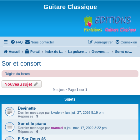
Guitare Classique
FAQ
Nous contacter
S’enregistrer
Connexion
Accueil
Portail
Index du forum
La guitare : instrument, cours et théorie
Oeuvres à la loupe
Sor et consort
Sor et consort
Règles du forum
Nouveau sujet
9 sujets • Page
1
sur
1
Sujets
Devinette
Dernier message par
lowden
«
lun. juil. 27, 2026 5:19 pm
Réponses :
9
Sor et le piano
Dernier message par
manuel
«
jeu. nov. 17, 2022 3:22 pm
Réponses :
6
F Sor Opus 46