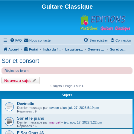
Guitare Classique
FAQ
Nous contacter
S’enregistrer
Connexion
Accueil
Portail
Index du forum
La guitare : instrument, cours et théorie
Oeuvres à la loupe
Sor et consort
Sor et consort
Règles du forum
Nouveau sujet
9 sujets • Page
1
sur
1
Sujets
Devinette
Dernier message par
lowden
«
lun. juil. 27, 2026 5:19 pm
Réponses :
9
Sor et le piano
Dernier message par
manuel
«
jeu. nov. 17, 2022 3:22 pm
Réponses :
6
F Sor Opus 46