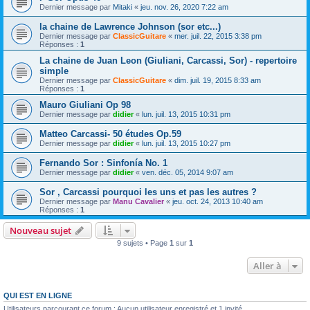
Dernier message par
Mitaki
«
jeu. nov. 26, 2020 7:22 am
la chaine de Lawrence Johnson (sor etc...)
Dernier message par
ClassicGuitare
«
mer. juil. 22, 2015 3:38 pm
Réponses :
1
La chaine de Juan Leon (Giuliani, Carcassi, Sor) - repertoire
simple
Dernier message par
ClassicGuitare
«
dim. juil. 19, 2015 8:33 am
Réponses :
1
Mauro Giuliani Op 98
Dernier message par
didier
«
lun. juil. 13, 2015 10:31 pm
Matteo Carcassi- 50 études Op.59
Dernier message par
didier
«
lun. juil. 13, 2015 10:27 pm
Fernando Sor : Sinfonía No. 1
Dernier message par
didier
«
ven. déc. 05, 2014 9:07 am
Sor , Carcassi pourquoi les uns et pas les autres ?
Dernier message par
Manu Cavalier
«
jeu. oct. 24, 2013 10:40 am
Réponses :
1
Nouveau sujet
9 sujets • Page
1
sur
1
Aller à
QUI EST EN LIGNE
Utilisateurs parcourant ce forum : Aucun utilisateur enregistré et 1 invité