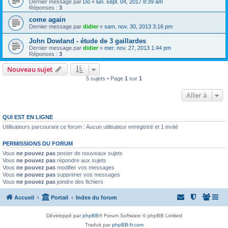
Dernier message par
Do
«
lun. sept. 04, 2017 8:39 am
Réponses :
3
come again
Dernier message par
didier
«
sam. nov. 30, 2013 3:16 pm
John Dowland - étude de 3 gaillardes
Dernier message par
didier
«
mer. nov. 27, 2013 1:44 pm
Réponses :
3
Nouveau sujet
5 sujets • Page
1
sur
1
Aller à
QUI EST EN LIGNE
Utilisateurs parcourant ce forum : Aucun utilisateur enregistré et 1 invité
PERMISSIONS DU FORUM
Vous
ne pouvez pas
poster de nouveaux sujets
Vous
ne pouvez pas
répondre aux sujets
Vous
ne pouvez pas
modifier vos messages
Vous
ne pouvez pas
supprimer vos messages
Vous
ne pouvez pas
joindre des fichiers
Accueil
Portail
Index du forum
Développé par
phpBB
® Forum Software © phpBB Limited
Traduit par
phpBB-fr.com