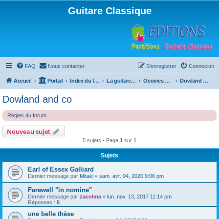
Guitare Classique
FAQ
Nous contacter
S’enregistrer
Connexion
Accueil
Portail
Index du forum
La guitare : instrument, cours et théorie
Oeuvres à la loupe
Dowland and co
Dowland and co
Règles du forum
Nouveau sujet
5 sujets • Page
1
sur
1
Sujets
Earl of Essex Galliard
Dernier message par
Mitaki
«
sam. avr. 04, 2020 9:06 pm
Farewell "in nomine"
Dernier message par
zacolma
«
lun. nov. 13, 2017 11:14 pm
Réponses :
5
une belle thèse