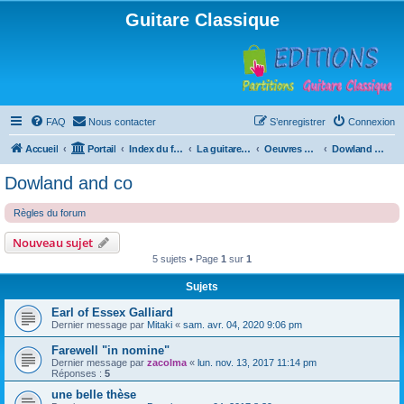
Guitare Classique
FAQ
Nous contacter
S’enregistrer
Connexion
Accueil
Portail
Index du forum
La guitare : instrument, cours et théorie
Oeuvres à la loupe
Dowland and co
Dowland and co
Règles du forum
Nouveau sujet
5 sujets • Page
1
sur
1
Sujets
Earl of Essex Galliard
Dernier message par
Mitaki
«
sam. avr. 04, 2020 9:06 pm
Farewell "in nomine"
Dernier message par
zacolma
«
lun. nov. 13, 2017 11:14 pm
Réponses :
5
une belle thèse