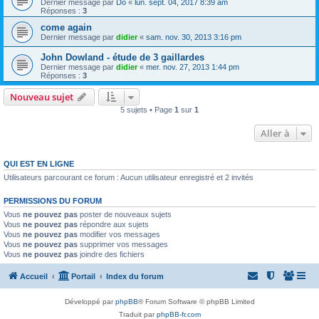
Dernier message par
Do
«
lun. sept. 04, 2017 8:39 am
Réponses :
3
come again
Dernier message par
didier
«
sam. nov. 30, 2013 3:16 pm
John Dowland - étude de 3 gaillardes
Dernier message par
didier
«
mer. nov. 27, 2013 1:44 pm
Réponses :
3
Nouveau sujet
5 sujets • Page
1
sur
1
Aller à
QUI EST EN LIGNE
Utilisateurs parcourant ce forum : Aucun utilisateur enregistré et 2 invités
PERMISSIONS DU FORUM
Vous
ne pouvez pas
poster de nouveaux sujets
Vous
ne pouvez pas
répondre aux sujets
Vous
ne pouvez pas
modifier vos messages
Vous
ne pouvez pas
supprimer vos messages
Vous
ne pouvez pas
joindre des fichiers
Accueil
Portail
Index du forum
Développé par
phpBB
® Forum Software © phpBB Limited
Traduit par
phpBB-fr.com