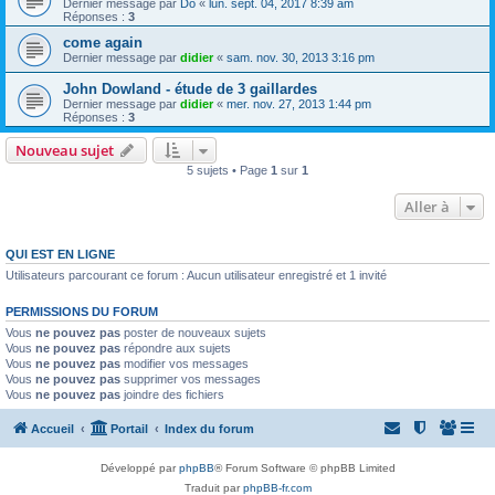
Dernier message par
Do
«
lun. sept. 04, 2017 8:39 am
Réponses :
3
come again
Dernier message par
didier
«
sam. nov. 30, 2013 3:16 pm
John Dowland - étude de 3 gaillardes
Dernier message par
didier
«
mer. nov. 27, 2013 1:44 pm
Réponses :
3
Nouveau sujet
5 sujets • Page
1
sur
1
Aller à
QUI EST EN LIGNE
Utilisateurs parcourant ce forum : Aucun utilisateur enregistré et 1 invité
PERMISSIONS DU FORUM
Vous
ne pouvez pas
poster de nouveaux sujets
Vous
ne pouvez pas
répondre aux sujets
Vous
ne pouvez pas
modifier vos messages
Vous
ne pouvez pas
supprimer vos messages
Vous
ne pouvez pas
joindre des fichiers
Accueil
Portail
Index du forum
Développé par
phpBB
® Forum Software © phpBB Limited
Traduit par
phpBB-fr.com