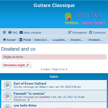
Guitare Classique
FAQ
Nous contacter
S’enregistrer
Connexion
Accueil
Portail
Index du forum
La guitare : instrument, cours et théorie
Oeuvres à la loupe
Dowland and co
Dowland and co
Règles du forum
Nouveau sujet
5 sujets • Page
1
sur
1
Sujets
Earl of Essex Galliard
Dernier message par
Mitaki
«
sam. avr. 04, 2020 9:06 pm
Farewell "in nomine"
Dernier message par
zacolma
«
lun. nov. 13, 2017 11:14 pm
Réponses :
5
une belle thèse