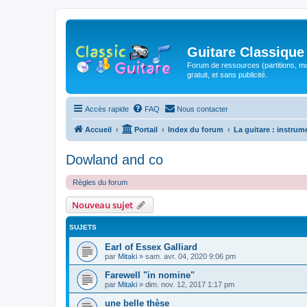
Guitare Classique
Forum de ressources (partitions, mu
gratuit, et sans publicité.
Accès rapide
FAQ
Nous contacter
Accueil
Portail
Index du forum
La guitare : instrum
Dowland and co
Règles du forum
Nouveau sujet
SUJETS
Earl of Essex Galliard
par
Mitaki
»
sam. avr. 04, 2020 9:06 pm
Farewell "in nomine"
par
Mitaki
»
dim. nov. 12, 2017 1:17 pm
une belle thèse