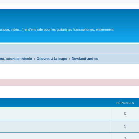
sique, vidéo…) et d'entraide pour les guitaristes francophones, entièrement
ent, cours et théorie
Oeuvres à la loupe
Dowland and co
RÉPONSES
R
0
é
R
5
p
é
o
R