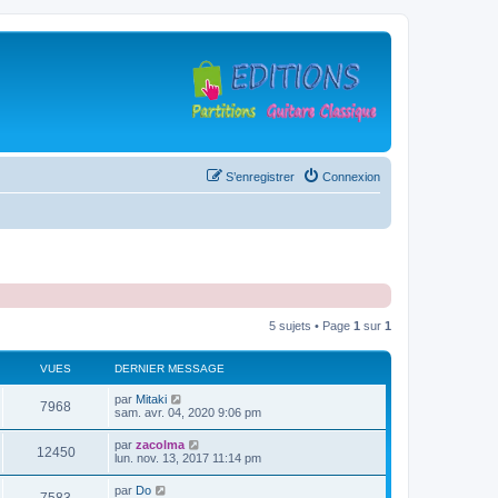
S’enregistrer
Connexion
5 sujets • Page
1
sur
1
VUES
DERNIER MESSAGE
D
par
Mitaki
V
7968
e
sam. avr. 04, 2020 9:06 pm
r
u
n
D
par
zacolma
V
12450
i
e
lun. nov. 13, 2017 11:14 pm
e
e
r
r
u
n
D
par
Do
s
m
V
i