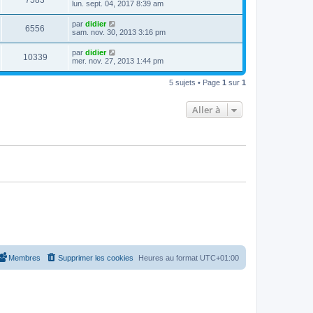
7583
e
lun. sept. 04, 2017 8:39 am
e
e
e
r
s
r
u
n
s
D
par
didier
s
m
V
6556
i
a
e
sam. nov. 30, 2013 3:16 pm
e
e
e
g
r
s
r
u
e
n
s
D
par
didier
s
m
V
10339
i
a
e
mer. nov. 27, 2013 1:44 pm
e
e
e
g
r
s
r
u
e
n
s
s
m
5 sujets • Page
1
sur
1
i
a
e
e
e
g
s
r
e
s
Aller à
s
m
a
e
g
s
e
s
a
g
e
Membres
Supprimer les cookies
Heures au format
UTC+01:00