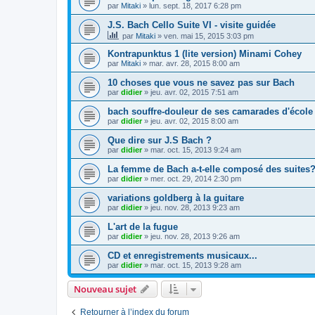
par
Mitaki
»
lun. sept. 18, 2017 6:28 pm
J.S. Bach Cello Suite VI - visite guidée
par
Mitaki
»
ven. mai 15, 2015 3:03 pm
Kontrapunktus 1 (lite version) Minami Cohey
par
Mitaki
»
mar. avr. 28, 2015 8:00 am
10 choses que vous ne savez pas sur Bach
par
didier
»
jeu. avr. 02, 2015 7:51 am
bach souffre-douleur de ses camarades d'école
par
didier
»
jeu. avr. 02, 2015 8:00 am
Que dire sur J.S Bach ?
par
didier
»
mar. oct. 15, 2013 9:24 am
La femme de Bach a-t-elle composé des suites
par
didier
»
mer. oct. 29, 2014 2:30 pm
variations goldberg à la guitare
par
didier
»
jeu. nov. 28, 2013 9:23 am
L'art de la fugue
par
didier
»
jeu. nov. 28, 2013 9:26 am
CD et enregistrements musicaux...
par
didier
»
mar. oct. 15, 2013 9:28 am
Nouveau sujet
Retourner à l’index du forum