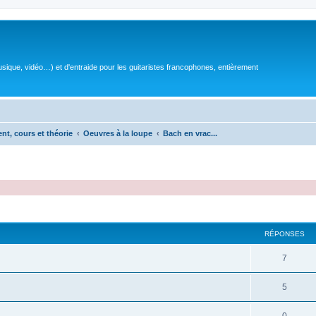
sique, vidéo…) et d'entraide pour les guitaristes francophones, entièrement
ent, cours et théorie
Oeuvres à la loupe
Bach en vrac...
RÉPONSES
R
7
é
R
5
p
é
o
R