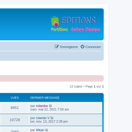
S’enregistrer
Connexion
12 sujets • Page
1
sur
1
VUES
DERNIER MESSAGE
D
par
rolanbo
V
8951
e
sam. mai 22, 2021 7:59 am
r
u
n
D
par
rolando V
V
10728
i
e
lun. nov. 13, 2017 2:39 pm
e
e
r
r
u
n
D
par
Mitaki
s
m
V
i