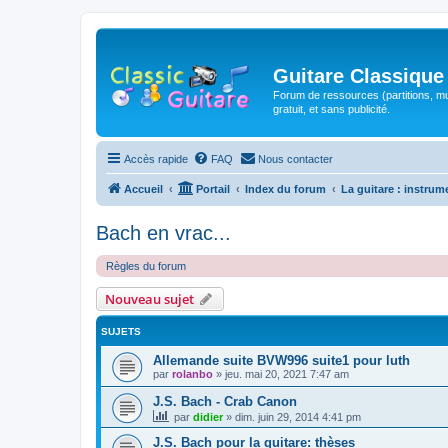
Guitare Classique
Forum de ressources (partitions, mu
gratuit, et sans publicité.
Accès rapide
FAQ
Nous contacter
Accueil
Portail
Index du forum
La guitare : instrum
Bach en vrac...
Règles du forum
Nouveau sujet
SUJETS
Allemande suite BVW996 suite1 pour luth
par
rolanbo
»
jeu. mai 20, 2021 7:47 am
J.S. Bach - Crab Canon
par
didier
»
dim. juin 29, 2014 4:41 pm
J.S. Bach pour la guitare: thèses